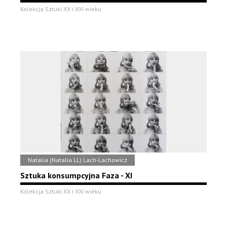
Kolekcja Sztuki XX i XXI wieku
Natalia (Natalia LL) Lach-Lachowicz
Sztuka konsumpcyjna Faza - XI
Kolekcja Sztuki XX i XXI wieku