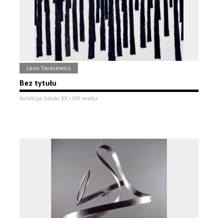
Leon Tarasewicz
Bez tytułu
Kolekcja Sztuki XX i XXI wieku