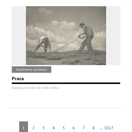
Kazimierz Lelewicz
Praca
Kolekcja Sztuki XX i XXI wieku
...
1
2
3
4
5
6
7
8
1017