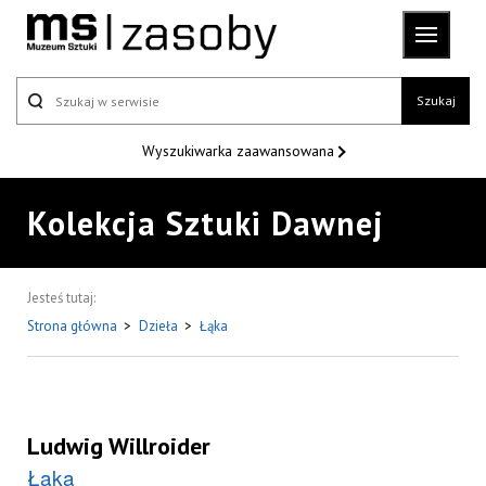
Szukaj
Wyszukiwarka
zaawansowana
Kolekcja Sztuki Dawnej
Jesteś tutaj:
Strona główna
>
Dzieła
>
Łąka
Ludwig Willroider
Łąka