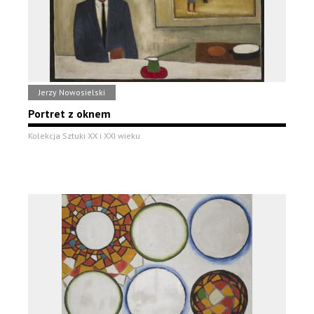
Jerzy Nowosielski
Portret z oknem
Kolekcja Sztuki XX i XXI wieku