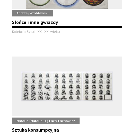
Andrzej Wróblewski
Słońce i inne gwiazdy
Kolekcja Sztuki XX i XXI wieku
Natalia (Natalia LL) Lach-Lachowicz
Sztuka konsumpcyjna