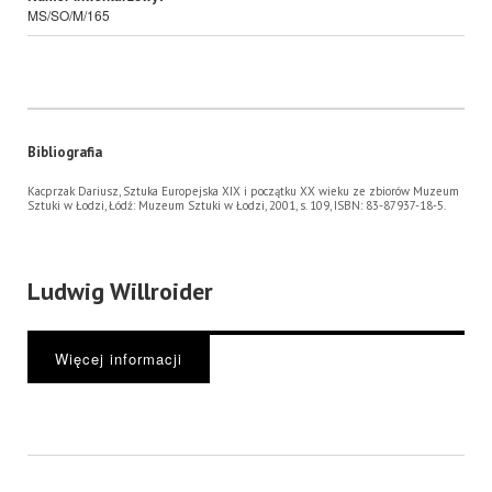
MS/SO/M/165
Bibliografia
Kacprzak Dariusz, Sztuka Europejska XIX i początku XX wieku ze zbiorów Muzeum
Sztuki w Łodzi, Łódź: Muzeum Sztuki w Łodzi, 2001, s. 109, ISBN: 83-87937-18-5.
Ludwig Willroider
Więcej informacji