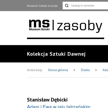
Muzeum Sztuki w Łodzi
Kolekcja Sztuki Dawnej
Jesteś tutaj:
Strona główna
>
Dzieła
>
Ada
Stanisław Dębicki
Adam i Ewa w raju tatrzańskim