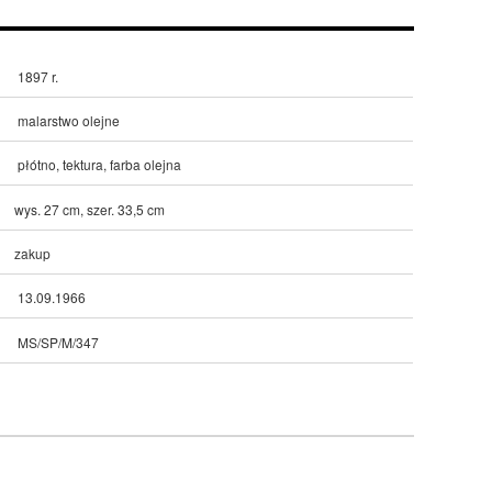
1897 r.
malarstwo olejne
płótno, tektura, farba olejna
wys. 27 cm, szer. 33,5 cm
zakup
13.09.1966
MS/SP/M/347