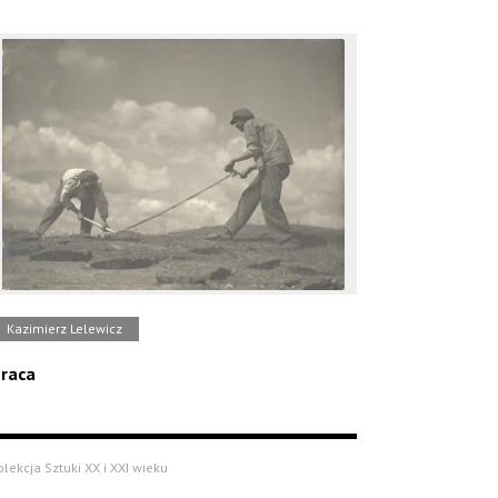
Kazimierz Lelewicz
raca
olekcja Sztuki XX i XXI wieku