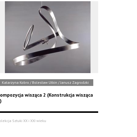
Katarzyna Kobro / Bolesław Utkin / Janusz Zagrodzki
ompozycja wisząca 2 (Konstrukcja wisząca
)
olekcja Sztuki XX i XXI wieku