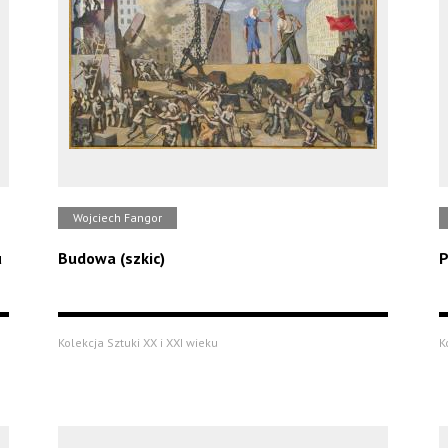
Wojciech Fangor
u
Budowa (szkic)
P
Kolekcja Sztuki XX i XXI wieku
K