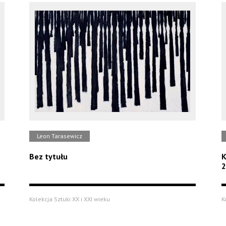
Leon Tarasewicz
Bez tytułu
K
2
Kolekcja Sztuki XX i XXI wieku
K