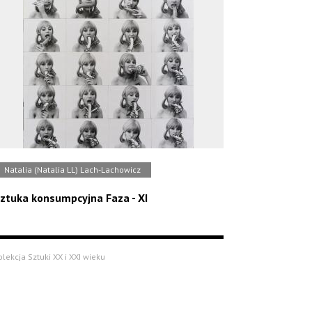
Natalia (Natalia LL) Lach-Lachowicz
ztuka konsumpcyjna Faza - XI
olekcja Sztuki XX i XXI wieku