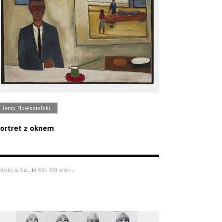
Jerzy Nowosielski
ortret z oknem
olekcja Sztuki XX i XXI wieku