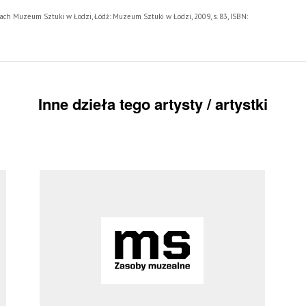
rach Muzeum Sztuki w Łodzi, Łódź: Muzeum Sztuki w Łodzi, 2009, s. 83, ISBN:
Inne dzieła tego artysty / artystki