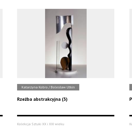
Katarzyna Kobro / Bolesław Utkin
Rzeźba abstrakcyjna (3)
P
Kolekcja Sztuki XX i XXI wieku
K