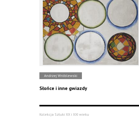
Andrzej Wróblewski
Słońce i inne gwiazdy
Kolekcja Sztuki XX i XXI wieku