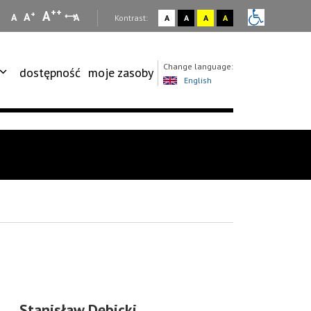
++
A
+
A
A
A
:
Kontrast:
A
A
A
A
Change language:
dostępność
moje zasoby
English
Stanisław Dębicki