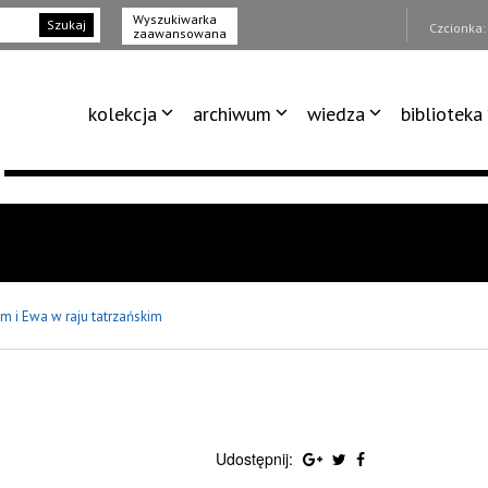
Wyszukiwarka
Szukaj
Czcionka
zaawansowana
kolekcja
archiwum
wiedza
biblioteka
m i Ewa w raju tatrzańskim
Udostępnij: