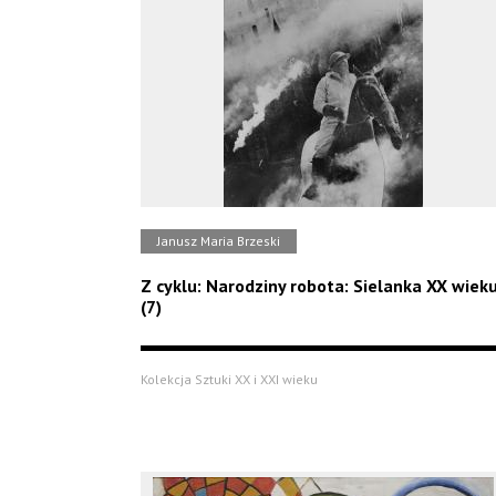
Janusz Maria Brzeski
Z cyklu: Narodziny robota: Sielanka XX wiek
(7)
Kolekcja Sztuki XX i XXI wieku