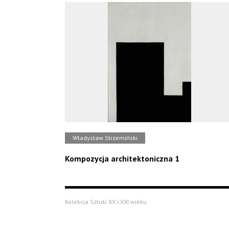
Władysław Strzemiński
Kompozycja architektoniczna 1
Kolekcja Sztuki XX i XXI wieku