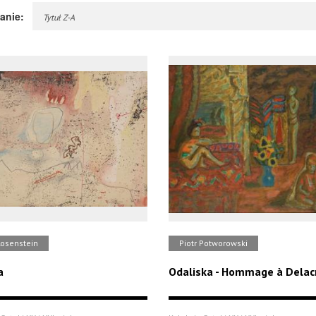
anie:
Tytuł Z-A
Rosenstein
Piotr Potworowski
a
Odaliska - Hommage à Delac