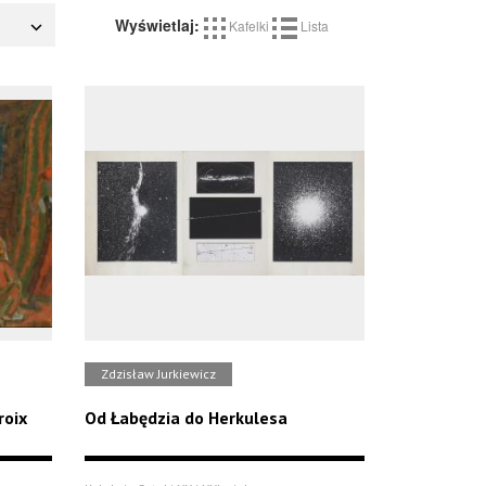
Wyświetlaj:
Kafelki
Lista
Zdzisław Jurkiewicz
roix
Od Łabędzia do Herkulesa