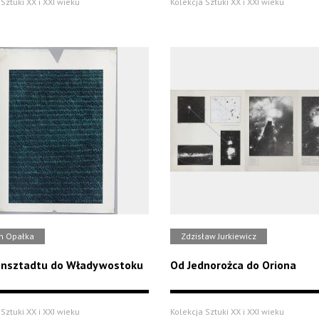
Sztuki XX i XXI wieku
Kolekcja Sztuki XX i XXI wieku
n Opałka
Zdzisław Jurkiewicz
onsztadtu do Władywostoku
Od Jednorożca do Oriona
Sztuki XX i XXI wieku
Kolekcja Sztuki XX i XXI wieku