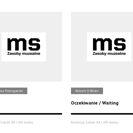
sz Pierzgalski
Robert O'Brien
Oczekiwanie / Waiting
Sztuki XX i XXI wieku
Kolekcja Sztuki XX i XXI wieku