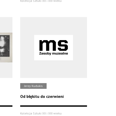
Kolekcja Sztuki XX i XXI wieku
Jerzy Kudukis
Od błękitu do czerwieni
Kolekcja Sztuki XX i XXI wieku