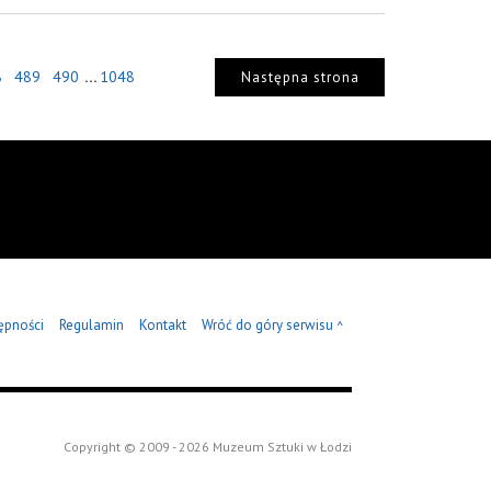
...
8
489
490
1048
Następna strona
ępności
Regulamin
Kontakt
Wróć do góry serwisu
^
Copyright © 2009 - 2026 Muzeum Sztuki w Łodzi