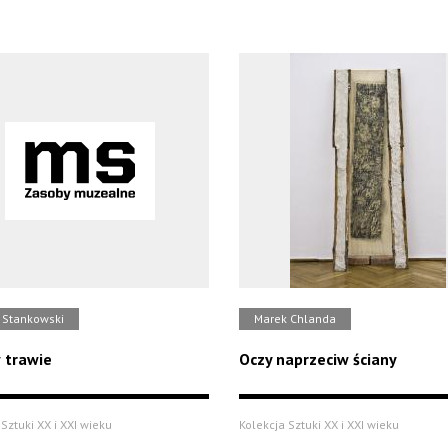
 Stankowski
Marek Chlanda
 trawie
Oczy naprzeciw ściany
Sztuki XX i XXI wieku
Kolekcja Sztuki XX i XXI wieku