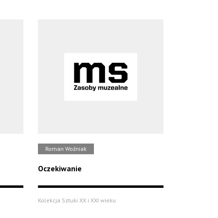
Roman Woźniak
Oczekiwanie
Kolekcja Sztuki XX i XXI wieku