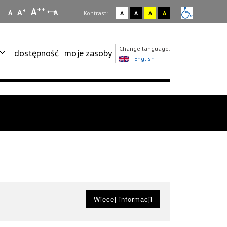
++
A
+
A
A
A
:
Kontrast:
A
A
A
A
Change language:
dostępność
moje zasoby
English
Więcej informacji