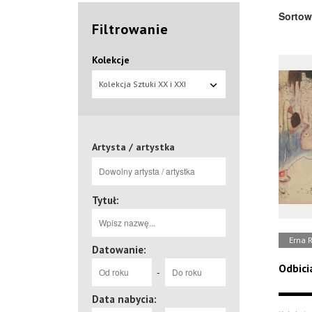
Sortow
Filtrowanie
Kolekcje
Kolekcja Sztuki XX i XXI
wieku
Artysta / artystka
Tytuł:
Erna 
Datowanie:
Odbici
-
Data nabycia: