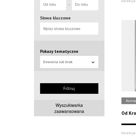
Kolekcja 
-
Słowa kluczowe
Pokazy tematyczne
Dowolna lub brak
Filtruj
Roma
Wyszukiwarka
zaawansowana
Od Kr
Kolekcja 