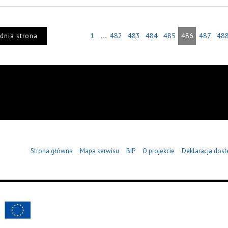
...
1
482
483
484
485
486
487
48
dnia strona
Strona główna
Mapa serwisu
BIP
O projekcie
Deklaracja dost