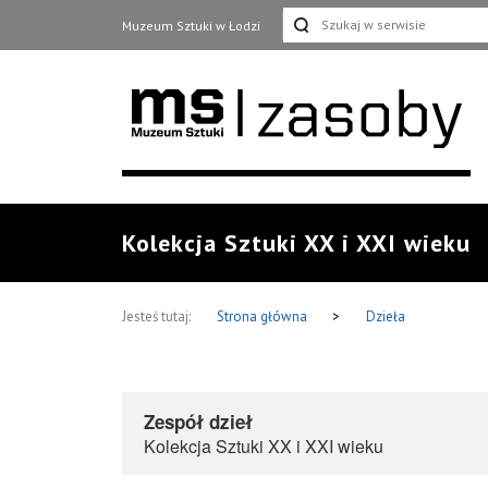
Muzeum Sztuki w Łodzi
Kolekcja Sztuki XX i XXI wieku
Jesteś tutaj:
Strona główna
>
Dzieła
Zespół dzieł
Kolekcja Sztuki XX i XXI wieku