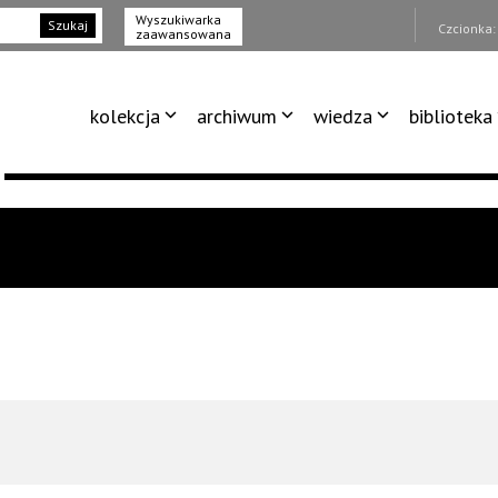
Wyszukiwarka
Szukaj
Czcionka
zaawansowana
kolekcja
archiwum
wiedza
biblioteka