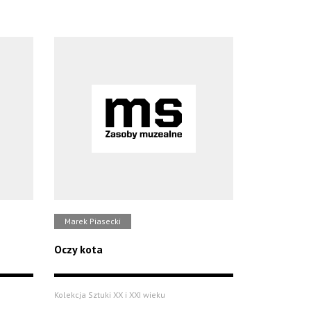
Marek Piasecki
Oczy kota
Kolekcja Sztuki XX i XXI wieku