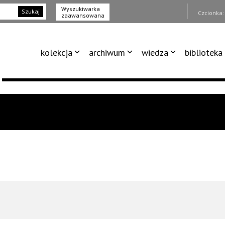
Wyszukiwarka
Szukaj
Czcionka
zaawansowana
kolekcja
archiwum
wiedza
biblioteka