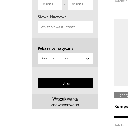
Kolekcja 
-
Słowa kluczowe
Pokazy tematyczne
Dowolna lub brak
Filtruj
Ignac
Wyszukiwarka
zaawansowana
Kompo
Kolekcja 