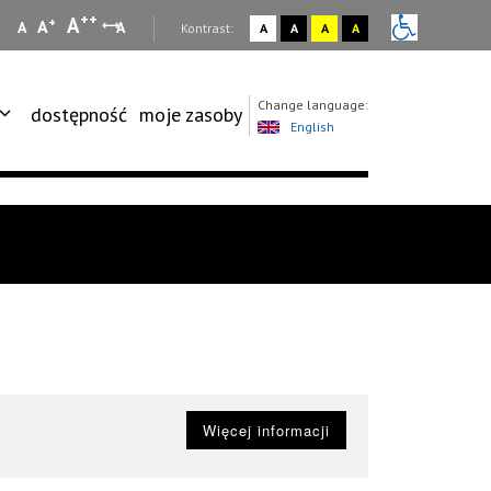
++
A
+
A
A
A
:
Kontrast:
A
A
A
A
Change language:
dostępność
moje zasoby
English
Więcej informacji