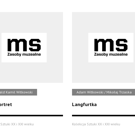
ld Kamil Witkowski
Adam Witkowski / Mikołaj Trzaska
rtret
Langfurtka
Sztuki XX i XXI wieku
Kolekcja Sztuki XX i XXI wieku