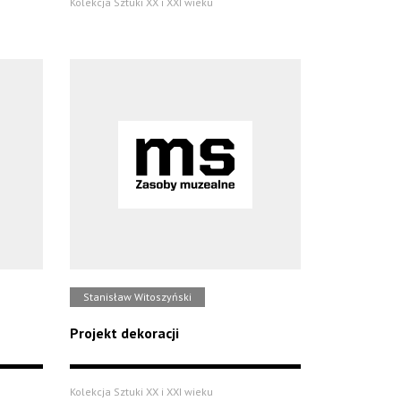
Kolekcja Sztuki XX i XXI wieku
Stanisław Witoszyński
Projekt dekoracji
Kolekcja Sztuki XX i XXI wieku