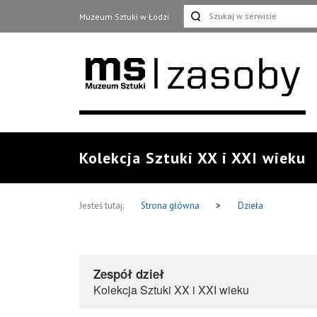
Muzeum Sztuki w Łodzi
Kolekcja Sztuki XX i XXI wieku
Jesteś tutaj:
Strona główna
>
Dzieła
Zespół dzieł
Kolekcja Sztuki XX i XXI wieku