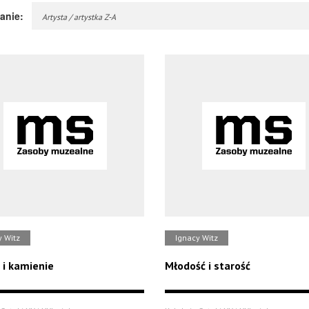
anie:
Artysta / artystka Z-A
y Witz
Ignacy Witz
e i kamienie
Młodość i starość