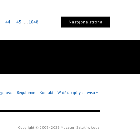
...
44
45
1048
Następna strona
ępności
Regulamin
Kontakt
Wróć do góry serwisu
^
Copyright © 2009 - 2026 Muzeum Sztuki w Łodzi