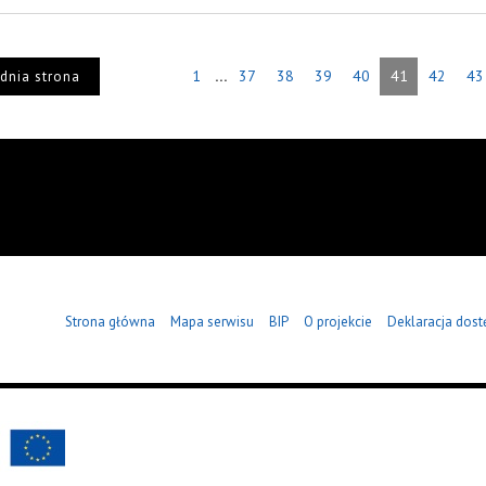
...
1
37
38
39
40
41
42
43
dnia strona
Strona główna
Mapa serwisu
BIP
O projekcie
Deklaracja dost