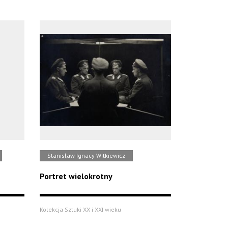
Stanisław Ignacy Witkiewicz
Portret wielokrotny
Kolekcja Sztuki XX i XXI wieku