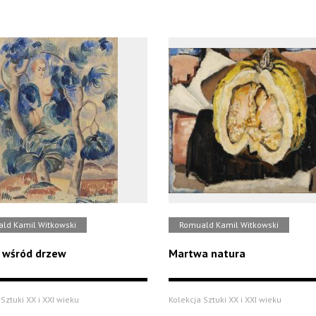
ld Kamil Witkowski
Romuald Kamil Witkowski
 wśród drzew
Martwa natura
Sztuki XX i XXI wieku
Kolekcja Sztuki XX i XXI wieku