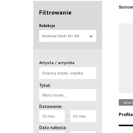
Sortow
Filtrowanie
Kolekcje
Kolekcja Sztuki XX i XXI
wieku
Artysta / artystka
Tytuł:
Ignac
Datowanie:
Profil
-
Data nabycia: