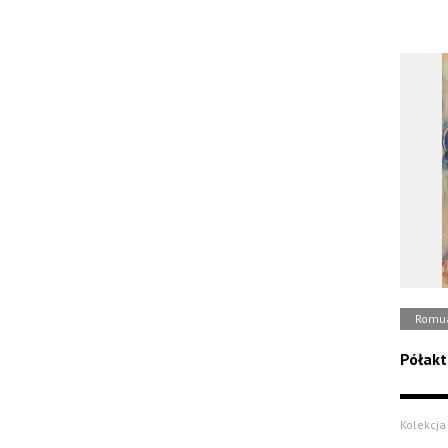
Romua
Półakt
Kolekcja 