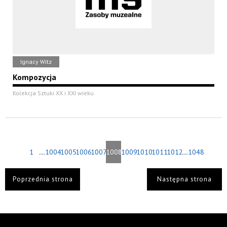
Ignacy Witz
Kompozycja
Kolekcja Sztuki XX i XXI wieku
...
...
1
1004
1005
1006
1007
1008
1009
1010
1011
1012
1048
Poprzednia strona
Następna strona