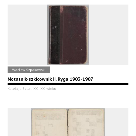
Wacław Szpakowski
Notatnik-szkicownik II, Ryga 1903-1907
Kolekcja Sztuki XX i XXI wieku