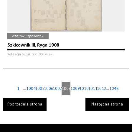
Wacław Szpakowski
Szkicownik III, Ryga 1908
Kolekcja Sztuki XX i XXI wieku
...
...
1
1004
1005
1006
1007
1008
1009
1010
1011
1012
1048
Poprzednia strona
Następna strona