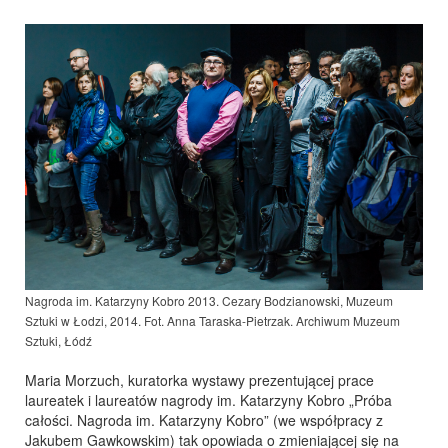
Nagroda im. Katarzyny Kobro 2013. Cezary Bodzianowski, Muzeum
Sztuki w Łodzi, 2014.
Fot. Anna Taraska-Pietrzak. Archiwum Muzeum
Sztuki, Łódź
Maria Morzuch, kuratorka wystawy prezentującej prace
laureatek i laureatów nagrody im. Katarzyny Kobro „Próba
całości. Nagroda im. Katarzyny Kobro” (we współpracy z
Jakubem Gawkowskim) tak opowiada o zmieniającej się na