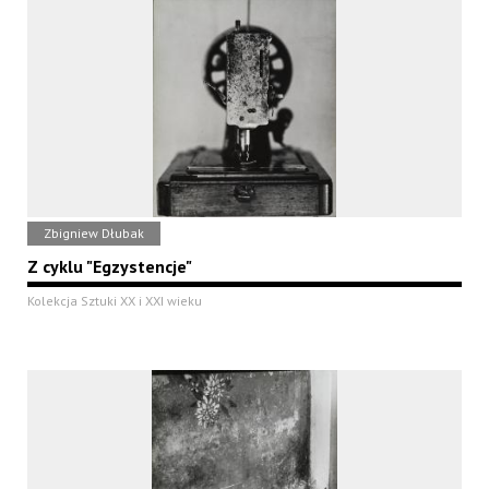
Zbigniew Dłubak
Z cyklu "Egzystencje"
Kolekcja Sztuki XX i XXI wieku