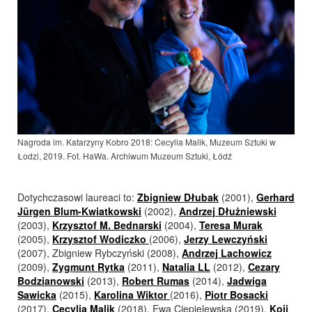
Nagroda im. Katarzyny Kobro 2018: Cecylia Malik, Muzeum Sztuki w
Łodzi, 2019. Fot. HaWa. Archiwum Muzeum Sztuki, Łódź
Dotychczasowi laureaci to:
Zbigniew Dłubak
(2001),
Gerhard
Jürgen Blum-Kwiatkowski
(2002),
Andrzej Dłużniewski
(2003),
Krzysztof M. Bednarski
(2004),
Teresa Murak
(2005),
Krzysztof Wodiczko
(2006),
Jerzy Lewczyński
(2007), Zbigniew Rybczyński (2008),
Andrzej Lachowicz
(2009),
Zygmunt Rytka
(2011),
Natalia LL
(2012),
Cezary
Bodzianowski
(2013),
Robert Rumas
(2014),
Jadwiga
Sawicka
(2015),
Karolina Wiktor
(2016),
Piotr Bosacki
(2017),
Cecylia Malik
(2018), Ewa Ciepielewska (2019),
Koji