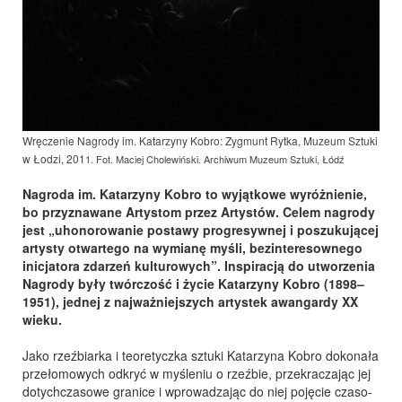
Wręczenie Nagrody im. Katarzyny Kobro: Zygmunt Rytka, Muzeum Sztuki
w Łodzi, 201
1
. Fot. Maciej Cholewiński. Archiwum Muzeum Sztuki, Łódź
Nagroda im. Katarzyny Kobro to wyjątkowe wyróżnienie,
bo przyznawane Artystom przez Artystów. Celem nagrody
jest „uhonorowanie postawy progresywnej i poszukującej
artysty otwartego na wymianę myśli, bezinteresownego
inicjatora zdarzeń kulturowych”. Inspiracją do utworzenia
Nagrody były twórczość i życie Katarzyny Kobro (1898–
1951), jednej z najważniejszych artystek awangardy XX
wieku.
Jako rzeźbiarka i teoretyczka sztuki Katarzyna Kobro dokonała
przełomowych odkryć w myśleniu o rzeźbie, przekraczając jej
dotychczasowe granice i wprowadzając do niej pojęcie czaso-