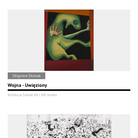
Zbigniew Dłubak
Wojna - Uwięziony
Kolekcja Sztuki XX i XXI wieku