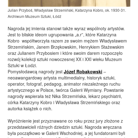
Julian Przyboś, Władysław Strzemiński, Katarzyna Kobro, ok. 1930-31.
Archiwum Muzeum Sztuki, Łódź
Nagroda jej imienia stanowi także wyraz wspólnoty artystów.
Jest to bliskie ideom ugrupowania „a.r”, które Katarzyna
Kobro współtworzyła razem ze swoim mężem Władysławem
Strzemińskim, Janem Brzękowskim, Henrykiem Stażewskim
oraz Julianem Przybosiem i które swoim darem rozpoczęło
rozwój kolekcji sztuki nowoczesnej XX i XXI wieku Muzeum
Sztuki w Łodzi.
Pomysłodawcą nagrody jest
Józef Robakowski
–
neoawangardowy artysta multimedialny, historyk sztuki,
operator, fotograf, pedagog, animator niezależnego ruchu
artystycznego w Polsce, twórca Galerii Wymiany. Powstanie
nagrody wspierała też Nika Strzemińska, lekarz psychiatrii,
córka Katarzyny Kobro i Władysława Strzemińskiego oraz
autorka książek o nich.
Wyróżnienie jest przyznawane co roku przez jury złożone z
przedstawicieli różnych dziedzin sztuki. Nagroda wręczana
była początkowo w Galerii Wschodniej, a jej fundatorami byli