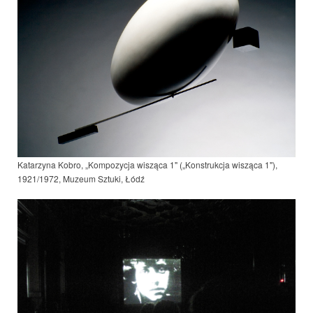
Katarzyna Kobro, „Kompozycja wisząca 1" („Konstrukcja wisząca 1"),
1921/19
72
, Muzeum Sztuki, Łódź