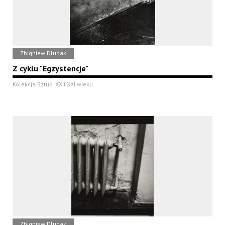
Zbigniew Dłubak
Z cyklu "Egzystencje"
Kolekcja Sztuki XX i XXI wieku
Zbigniew Dłubak