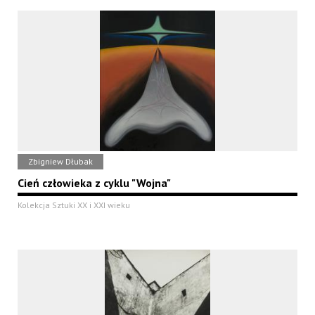
Zbigniew Dłubak
Cień człowieka z cyklu "Wojna"
Kolekcja Sztuki XX i XXI wieku