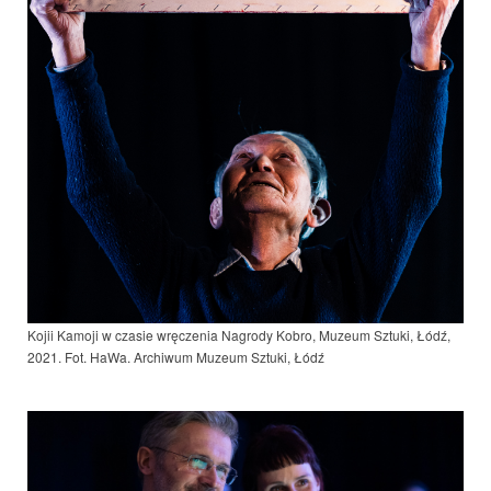
Kojii Kamoji w czasie wręczenia Nagrody Kobro, Muzeum Sztuki, Łódź,
2021. Fot. HaWa. Archiwum Muzeum Sztuki, Łódź