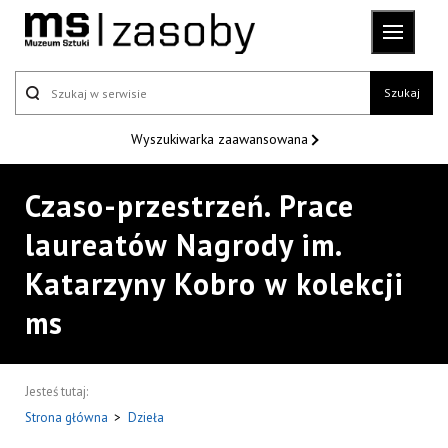
Szukaj
Wyszukiwarka
zaawansowana
Czaso-przestrzeń. Prace
laureatów Nagrody im.
Katarzyny Kobro w kolekcji
ms
Jesteś tutaj:
Strona główna
>
Dzieła