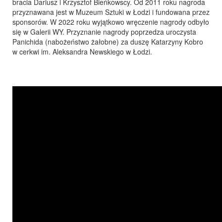
bracia Dariusz i Krzysztof Bieńkowscy. Od 2011 roku nagroda
przyznawana jest w Muzeum Sztuki w Łodzi i fundowana przez
sponsorów. W 2022 roku wyjątkowo wręczenie nagrody odbyło
się w Galerii WY. Przyznanie nagrody poprzedza uroczysta
Panichida (nabożeństwo żałobne) za duszę Katarzyny Kobro
w cerkwi im. Aleksandra Newskiego w Łodzi.