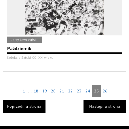
Jerzy Lewczyński
Październik
Kolekcja Sztuki XX i XXI wieku
...
1
18
19
20
21
22
23
24
25
26
Poprzednia strona
Następna strona