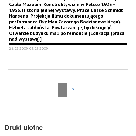
Czułe Muzeum. Konstruktywizm w Polsce 1923–
1936. Historia jednej wystawy. Prace Lasse Schmidt
Hansena. Projekcja filmu dokumentującego
performance Oxy Man Cezarego Bodzianowskiego).
Elżbieta Jabłońska, Powtarzam je, by doścignąć.
Otwarcie budynku ms1 po remoncie [Edukacja (praca
nad wystawą)]
26.02.2009-03.05.2009
1
2
Druki ulotne