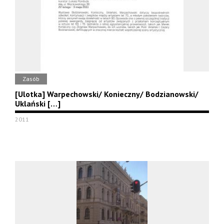
Zasób
[Ulotka] Warpechowski/ Konieczny/ Bodzianowski/
Uklański […]
2011