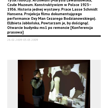
Tytuł roboczy: Archiwum (Marysia Lewandowska,
Czułe Muzeum. Konstruktywizm w Polsce 1923–
1936. Historia jednej wystawy. Prace Lasse Schmidt
Hansena. Projekcja filmu dokumentującego
performance Oxy Man Cezarego Bodzianowskiego).
Elżbieta Jabłońska, Powtarzam je, by doścignąć.
Otwarcie budynku ms1 po remoncie [Konferencja
prasowa]
26.02.2009-03.05.2009