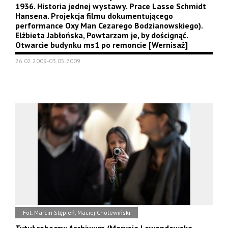
1936. Historia jednej wystawy. Prace Lasse Schmidt
Hansena. Projekcja filmu dokumentującego
performance Oxy Man Cezarego Bodzianowskiego).
Elżbieta Jabłońska, Powtarzam je, by doścignąć.
Otwarcie budynku ms1 po remoncie [Wernisaż]
26.02.2009-03.05.2009
Fot. Marcin Stępień, Maciej Cholewiński