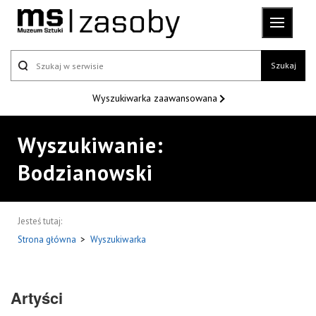
Szukaj
Wyszukiwarka
zaawansowana
Wyszukiwanie:
Bodzianowski
Jesteś tutaj:
Strona główna
>
Wyszukiwarka
Artyści