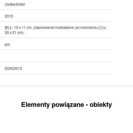
Ulotka/folder
2013
[8] s.; 15 x 11 cm. (zaproszenie rozkładane; po rozłożeniu [1] s.;
30 x 21 cm).
pol.
DDN/2013
Elementy powiązane - obiekty