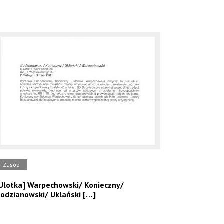
Zasób
Ulotka] Warpechowski/ Konieczny/
odzianowski/ Uklański […]