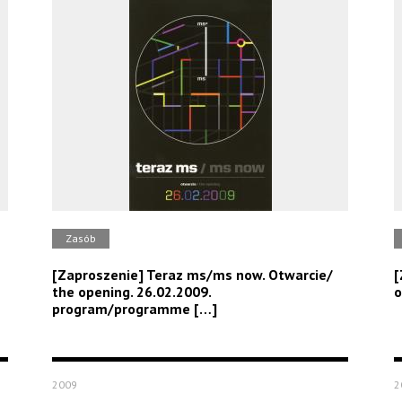
Zasób
[Zaproszenie] Teraz ms/ms now. Otwarcie/
[
the opening. 26.02.2009.
o
program/programme […]
2009
2