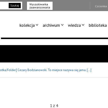
Wyszukiwarka
Szukaj
Czcionka
zaawansowana
kolekcja
archiwum
wiedza
biblioteka
lotka/Folder] Cezary Bodzianowski. To miejsce nazywa się jama. […]
1
z
4