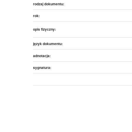
rodzaj dokumentu:
rok:
opis fizyczny:
język dokumentu:
adnotacja:
sygnatura: