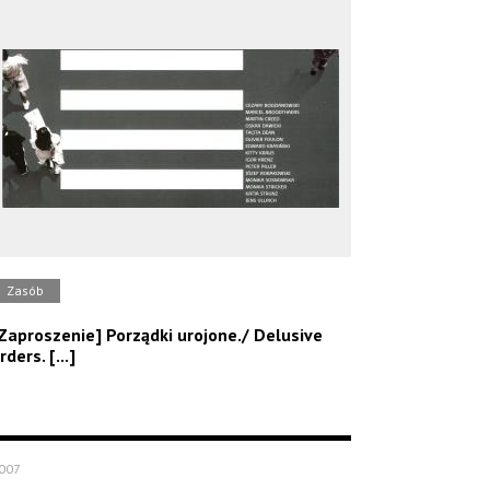
Zasób
Zaproszenie] Porządki urojone./ Delusive
rders. [...]
007