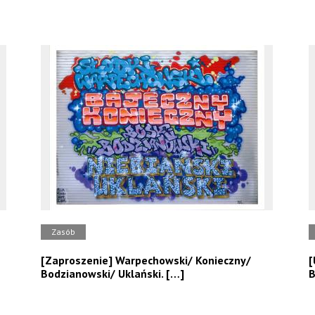
Zasób
[Zaproszenie] Warpechowski/ Konieczny/
[
Bodzianowski/ Uklański. […]
B