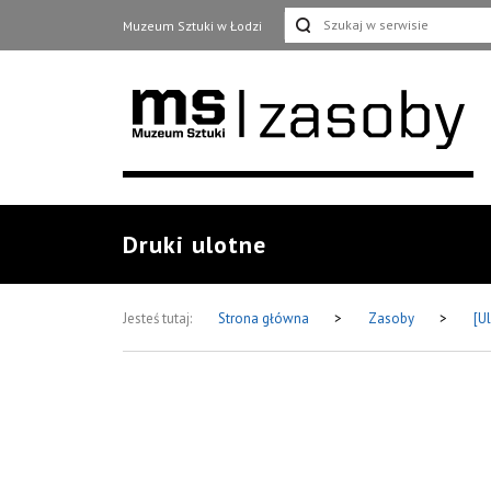
Muzeum Sztuki w Łodzi
Druki ulotne
Jesteś tutaj:
Strona główna
>
Zasoby
>
[U