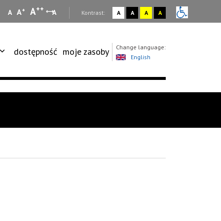
++
A
+
A
A
A
:
Kontrast:
A
A
A
A
Change language:
dostępność
moje zasoby
English