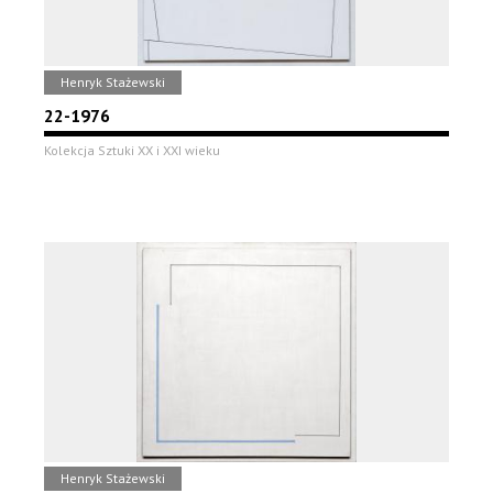
Henryk Stażewski
22-1976
Kolekcja Sztuki XX i XXI wieku
Henryk Stażewski