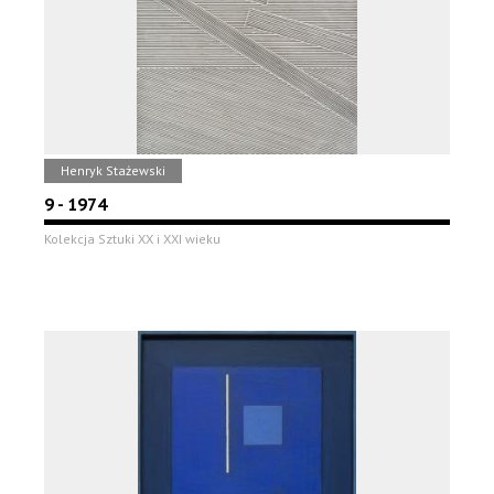
Henryk Stażewski
9 - 1974
Kolekcja Sztuki XX i XXI wieku