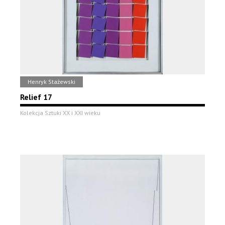
Henryk Stażewski
Relief 17
Kolekcja Sztuki XX i XXI wieku