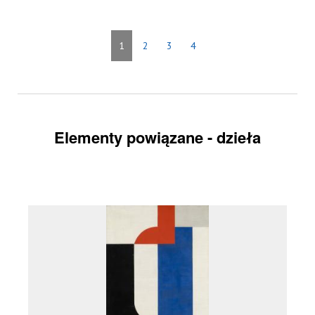
1
2
3
4
Elementy powiązane - dzieła