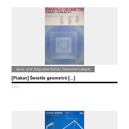
oprac. graf. Bogusław Balicki, Stanisław Łabęcki
[Plakat] Światło geometrii [...]
1971