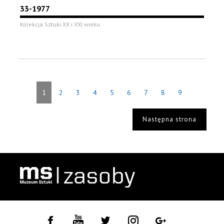
33-1977
Kolekcja Sztuki XX i XXI wieku
1
2
3
4
5
6
7
8
9
Następna strona