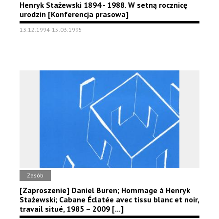
Henryk Stażewski 1894 - 1988. W setną rocznicę
urodzin [Konferencja prasowa]
13.12.1994-15.03.1995
Zasób
[Zaproszenie] Daniel Buren; Hommage á Henryk
Stażewski; Cabane Éclatée avec tissu blanc et noir,
travail situé, 1985 – 2009 [...]