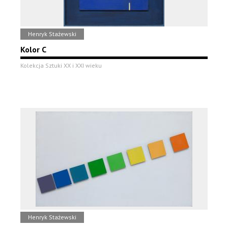
Henryk Stażewski
Kolor C
Kolekcja Sztuki XX i XXI wieku
Henryk Stażewski