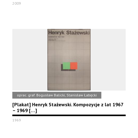
2009
oprac. graf. Bogusław Balicki, Stanisław Łabęcki
[Plakat] Henryk Stażewski. Kompozycje z lat 1967
– 1969 […]
1969