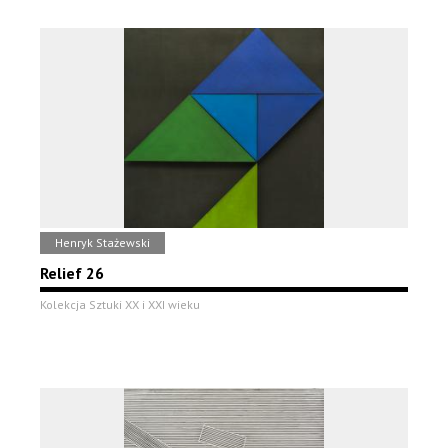
Henryk Stażewski
Relief 26
Kolekcja Sztuki XX i XXI wieku