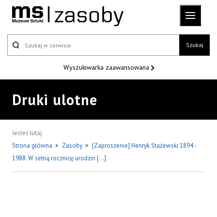
Szukaj
Wyszukiwarka
zaawansowana
Druki ulotne
Jesteś tutaj:
Strona główna
>
Zasoby
>
[Zaproszenie] Henryk Stażewski 1894 -
1988. W setną rocznicę urodzin [...]