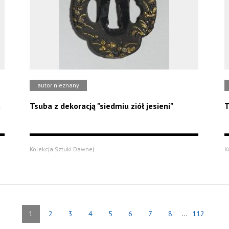
autor nieznany
u
Tsuba z dekoracją "siedmiu ziół jesieni"
T
Kolekcja Sztuki Dawnej
K
...
1
2
3
4
5
6
7
8
112