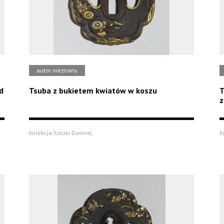
autor nieznany
d
Tsuba z bukietem kwiatów w koszu
T
z
Kolekcja Sztuki Dawnej
K