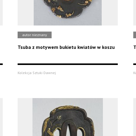
autor nieznany
Tsuba z motywem bukietu kwiatów w koszu
T
Kolekcja Sztuki Dawnej
K