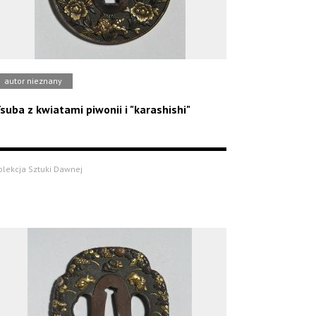
autor nieznany
suba z kwiatami piwonii i "karashishi"
olekcja Sztuki Dawnej