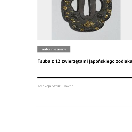
autor nieznany
Tsuba z 12 zwierzętami japońskiego zodiak
Kolekcja Sztuki Dawnej