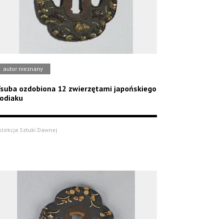
autor nieznany
suba ozdobiona 12 zwierzętami japońskiego
odiaku
olekcja Sztuki Dawnej