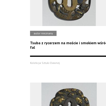
autor nieznany
Tsuba z rycerzem na moście i smokiem wśró
fal
Kolekcja Sztuki Dawnej