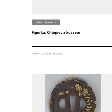
autor nieznany
Figurka: Chłopiec z koszem
Kolekcja Sztuki Dawnej