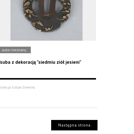
autor nieznany
suba z dekoracją "siedmiu ziół jesieni"
olekcja Sztuki Dawnej
Następna strona