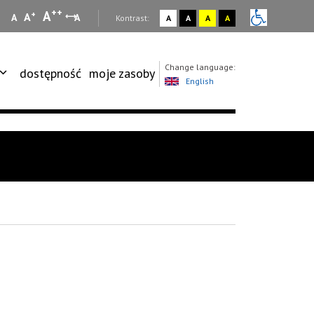
++
A
+
A
A
A
:
Kontrast:
A
A
A
A
Change language:
dostępność
moje zasoby
English