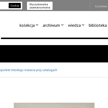
Wyszukiwarka
Szukaj
Czcionka
zaawansowana
kolekcja
archiwum
wiedza
biblioteka
oportret młodego malarza przy sztalugach