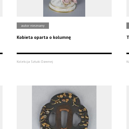
autor nieznany
Kobieta oparta o kolumnę
T
Kolekcja Sztuki Dawnej
K