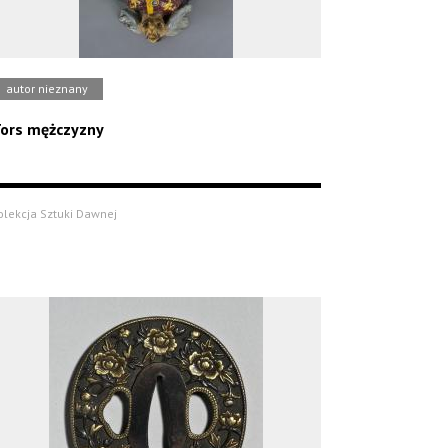
autor nieznany
ors mężczyzny
olekcja Sztuki Dawnej