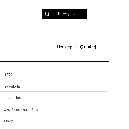
Powiększ
Udostępnij:
1779 r.
akwaforta
papier, tusz
wys. 2 cm, szer. 1,3 cm
zakup