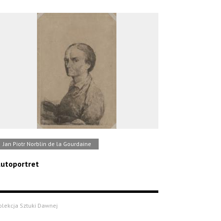
Jan Piotr Norblin de la Gourdaine
utoportret
olekcja Sztuki Dawnej