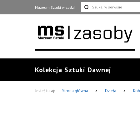
Muzeum Sztuki w Łodzi
Kolekcja Sztuki Dawnej
Jesteś tutaj:
Strona główna
>
Dzieła
>
Kob