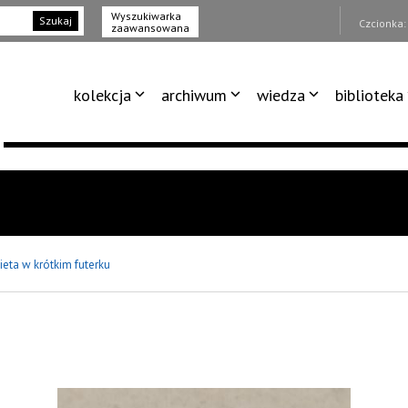
Wyszukiwarka
Szukaj
Czcionka
zaawansowana
kolekcja
archiwum
wiedza
biblioteka
ieta w krótkim futerku