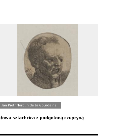
Jan Piotr Norblin de la Gourdaine
łowa szlachcica z podgoloną czupryną