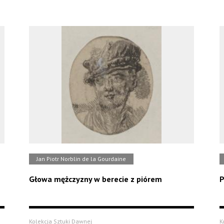
Jan Piotr Norblin de la Gourdaine
Głowa mężczyzny w berecie z piórem
P
Kolekcja Sztuki Dawnej
K