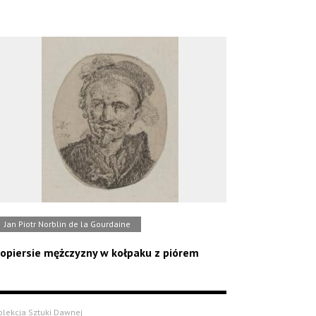
Jan Piotr Norblin de la Gourdaine
opiersie mężczyzny w kołpaku z piórem
olekcja Sztuki Dawnej