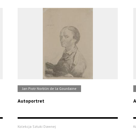
Jan Piotr Norblin de la Gourdaine
Autoportret
A
Kolekcja Sztuki Dawnej
K