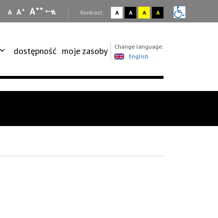
++
A
+
A
A
A
:
Kontrast:
A
A
A
A
Change language:
dostępność
moje zasoby
English