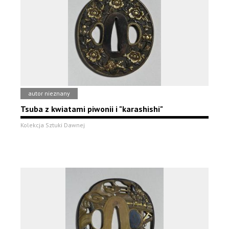
autor nieznany
Tsuba z kwiatami piwonii i "karashishi"
Kolekcja Sztuki Dawnej