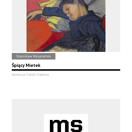
Stanisław Wyspiański
Śpiący Mietek
Kolekcja Sztuki Dawnej