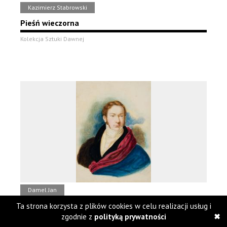
Kazimierz Stabrowski
Pieśń wieczorna
Kolekcja Sztuki Dawnej
Damel Jan
Portret mężczyzny
Ta strona korzysta z plików cookies w celu realizacji usług i
zgodnie z
polityką prywatności
Kolekcja Sztuki Dawnej