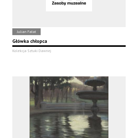
Julian Fałat
Główka chłopca
Kolekcja Sztuki Dawnej