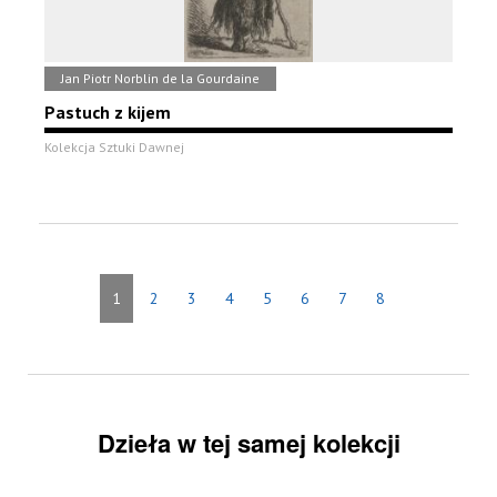
Jan Piotr Norblin de la Gourdaine
Pastuch z kijem
Kolekcja Sztuki Dawnej
1
2
3
4
5
6
7
8
Dzieła w tej samej kolekcji