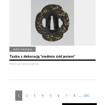
autor nieznany
Tsuba z dekoracją "siedmiu ziół jesieni"
Kolekcja Sztuki Dawnej
...
1
2
3
4
5
6
7
8
205