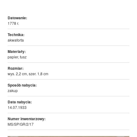
Datowanie:
1778 r.
Technika:
akwaforta
Materiały:
papier, tusz
Rozmiar:
wys. 2,2 cm, szer. 1,8 cm
Sposób nabycia:
zakup
Data nabycia:
14.07.1933
Numer inwentarzowy:
MS/SP/GR/2/17