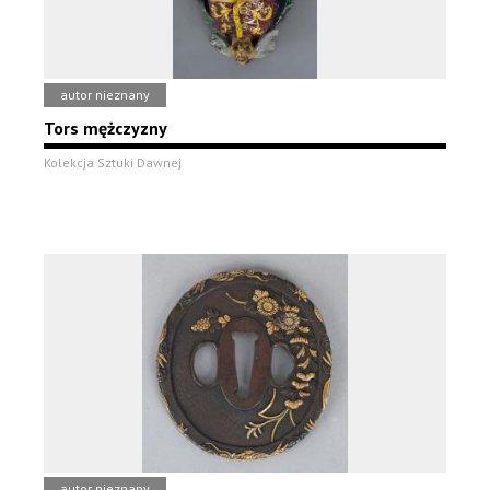
autor nieznany
Tors mężczyzny
Kolekcja Sztuki Dawnej
autor nieznany