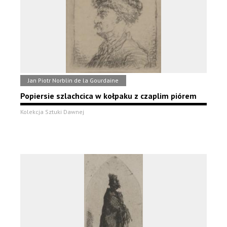
Jan Piotr Norblin de la Gourdaine
Popiersie szlachcica w kołpaku z czaplim piórem
Kolekcja Sztuki Dawnej