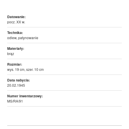
Datowanie:
pocz. XX w.
Technika:
odlew, patynowanie
Materiały:
brąz
Rozmiar:
wys. 19 cm, szer. 10 cm
Data nabycia:
20.02.1945
Numer inwentarzowy:
MS/RA/91