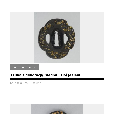
autor nieznany
Tsuba z dekoracją "siedmiu ziół jesieni"
Kolekcja Sztuki Dawnej