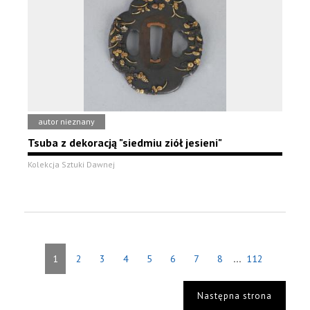
autor nieznany
Tsuba z dekoracją "siedmiu ziół jesieni"
Kolekcja Sztuki Dawnej
...
1
2
3
4
5
6
7
8
112
Następna strona