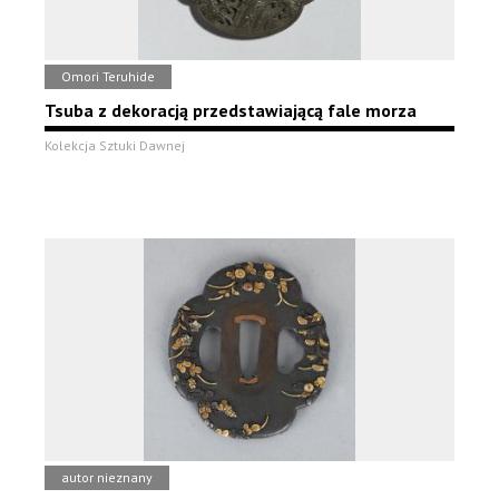
Omori Teruhide
Tsuba z dekoracją przedstawiającą fale morza
Kolekcja Sztuki Dawnej
autor nieznany