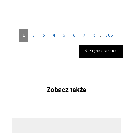
...
1
2
3
4
5
6
7
8
205
Następna strona
Zobacz także