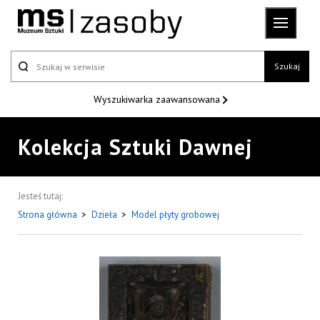
Szukaj
Wyszukiwarka
zaawansowana
Kolekcja Sztuki Dawnej
Jesteś tutaj:
Strona główna
>
Dzieła
>
Model płyty grobowej