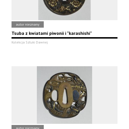
autor nieznany
Tsuba z kwiatami piwonii i "karashishi"
Kolekcja Sztuki Dawnej
autor nieznany