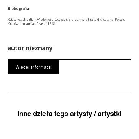
Bibliografia
Kołaczkowski Julian, Wiadomości tyczące się przemysłu i sztuki w dawnej Polsce,
Kraków: drukarnia ,,Czasu", 1888.
autor nieznany
Więcej informacji
Inne dzieła tego artysty / artystki