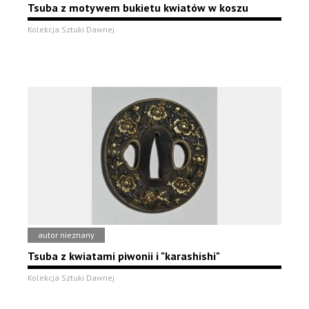
Tsuba z motywem bukietu kwiatów w koszu
Kolekcja Sztuki Dawnej
autor nieznany
Tsuba z kwiatami piwonii i "karashishi"
Kolekcja Sztuki Dawnej