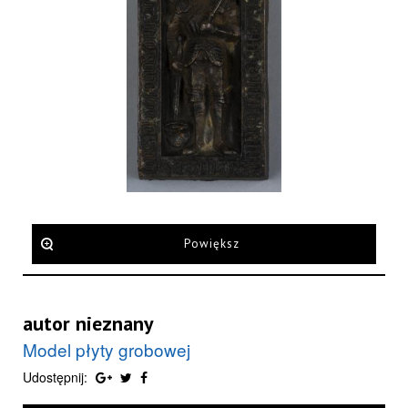
Powiększ
autor nieznany
Model płyty grobowej
Udostępnij: