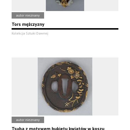
autor nieznany
Tors mężczyzny
Kolekcja Sztuki Dawnej
autor nieznany
Tsuba z motywem bukietu kwiatów w koszu