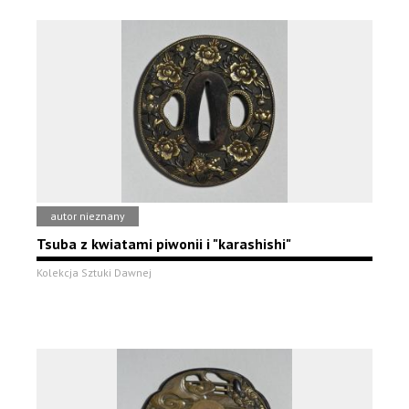
autor nieznany
Tsuba z kwiatami piwonii i "karashishi"
Kolekcja Sztuki Dawnej