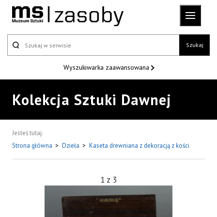
Szukaj
Wyszukiwarka
zaawansowana
Kolekcja Sztuki Dawnej
Jesteś tutaj:
Strona główna
>
Dzieła
>
Kaseta drewniana z dekoracją z kości
1
z
3