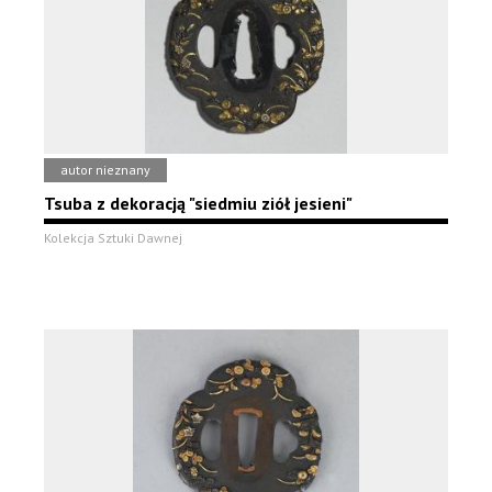
autor nieznany
Tsuba z dekoracją "siedmiu ziół jesieni"
Kolekcja Sztuki Dawnej