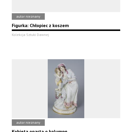
autor nieznany
Figurka: Chłopiec z koszem
Kolekcja Sztuki Dawnej
autor nieznany
Kobieta oparta o kolumnę