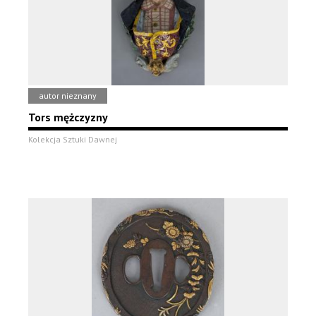
autor nieznany
Tors mężczyzny
Kolekcja Sztuki Dawnej