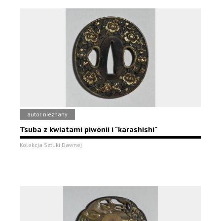
autor nieznany
Tsuba z kwiatami piwonii i "karashishi"
Kolekcja Sztuki Dawnej