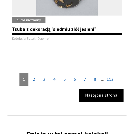
autor nieznany
Tsuba z dekoracją "siedmiu ziół jesieni"
Kolekcja Sztuki Dawnej
...
1
2
3
4
5
6
7
8
112
Następna strona