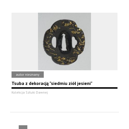
autor nieznany
Tsuba z dekoracją "siedmiu ziół jesieni"
Kolekcja Sztuki Dawnej