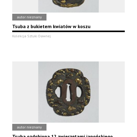
autor nieznany
Tsuba z bukietem kwiatów w koszu
Kolekcja Sztuki Dawnej
autor nieznany
Tsuba ozdobiona 12 zwierzętami japońskiego