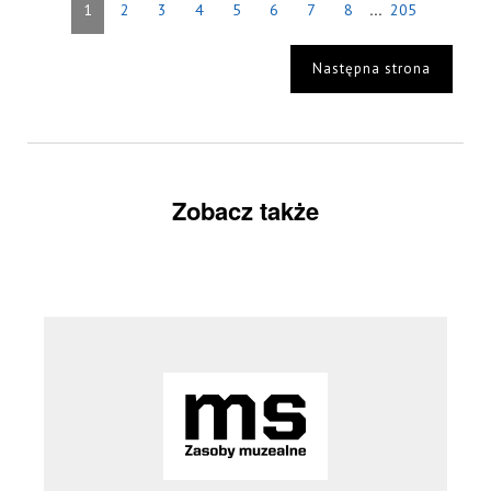
...
1
2
3
4
5
6
7
8
205
Następna strona
Zobacz także