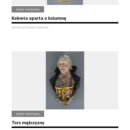
autor nieznany
Kobieta oparta o kolumnę
Kolekcja Sztuki Dawnej
autor nieznany
Tors mężczyzny