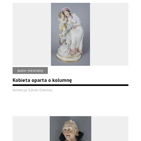
autor nieznany
Kobieta oparta o kolumnę
Kolekcja Sztuki Dawnej