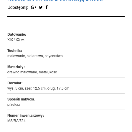
Udostępnij:
Datowanie:
XIX / XX w.
Technika:
malowanie, stolarstwo, snycerstwo
Materiały:
drewno malowane, metal, kość
Rozmiar:
wys. 5 cm, szer. 12,5 cm, dług. 17,5 cm
Sposób nabycia:
przekaz
Numer inwentarzowy:
MS/RA/724