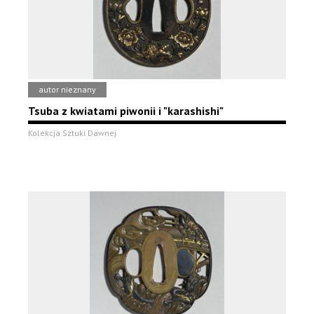
autor nieznany
Tsuba z kwiatami piwonii i "karashishi"
Kolekcja Sztuki Dawnej