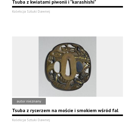
Tsuba z kwiatami piwonii i "karashishi"
Kolekcja Sztuki Dawnej
autor nieznany
Tsuba z rycerzem na moście i smokiem wśród fal
Kolekcja Sztuki Dawnej