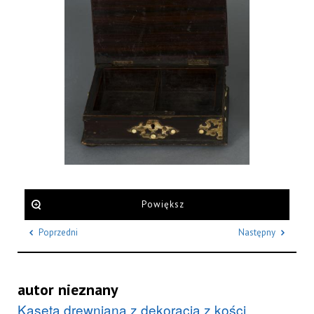
Powiększ
Poprzedni
Następny
autor nieznany
Kaseta drewniana z dekoracją z kości