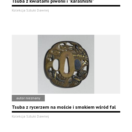
Tsuba z kwiatami piwonii i "karashishi"
Kolekcja Sztuki Dawnej
autor nieznany
Tsuba z rycerzem na moście i smokiem wśród fal
Kolekcja Sztuki Dawnej