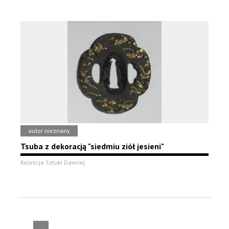
autor nieznany
Tsuba z dekoracją "siedmiu ziół jesieni"
Kolekcja Sztuki Dawnej