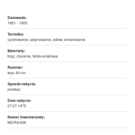
Datowanie:
1851 - 1900
Technika:
cyzelowanie, patynowanie, odlew, emaliowanie
Materiały:
brąz, złocenie, farba emaliowa
Rozmiar:
wys. 64 cm
Sposób nabycia:
przekaz
Data nabycia:
07.07.1975
Numer inwentarzowy:
MS/RA/426