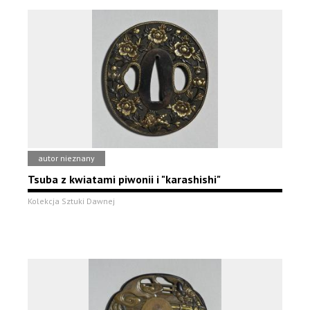
autor nieznany
Tsuba z kwiatami piwonii i "karashishi"
Kolekcja Sztuki Dawnej