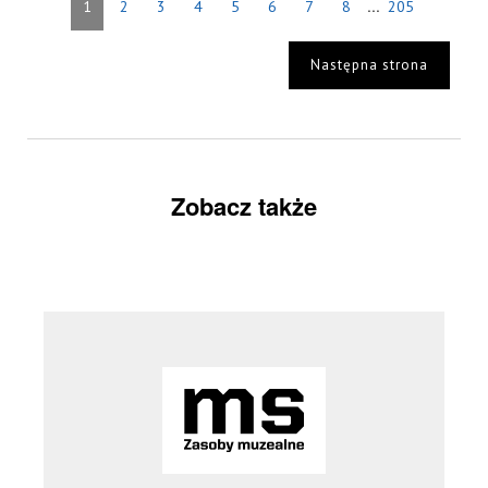
...
1
2
3
4
5
6
7
8
205
Następna strona
Zobacz także