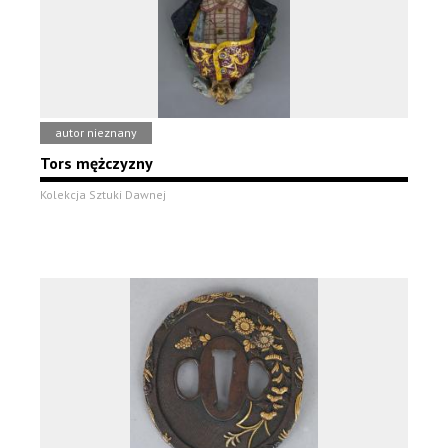
autor nieznany
Tors mężczyzny
Kolekcja Sztuki Dawnej