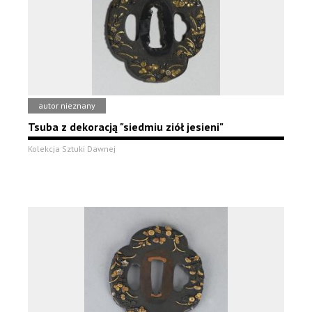
autor nieznany
Tsuba z dekoracją "siedmiu ziół jesieni"
Kolekcja Sztuki Dawnej