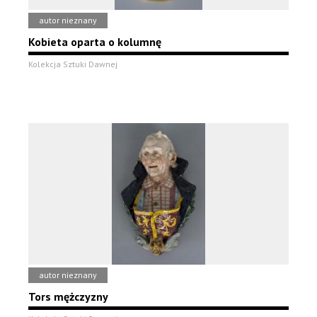
autor nieznany
Kobieta oparta o kolumnę
Kolekcja Sztuki Dawnej
autor nieznany
Tors mężczyzny