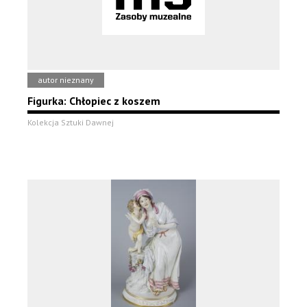
autor nieznany
Figurka: Chłopiec z koszem
Kolekcja Sztuki Dawnej