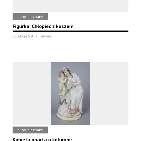
autor nieznany
Figurka: Chłopiec z koszem
Kolekcja Sztuki Dawnej
autor nieznany
Kobieta oparta o kolumnę