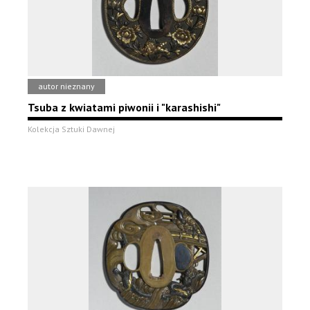
autor nieznany
Tsuba z kwiatami piwonii i "karashishi"
Kolekcja Sztuki Dawnej