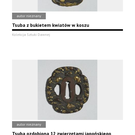
autor nieznany
Tsuba z bukietem kwiatów w koszu
Kolekcja Sztuki Dawnej
autor nieznany
Tsuba ozdobiona 12 zwierzętami japońskiego