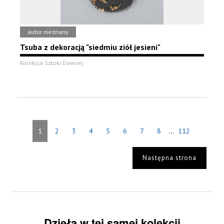
autor nieznany
Tsuba z dekoracją "siedmiu ziół jesieni"
Kolekcja Sztuki Dawnej
...
1
2
3
4
5
6
7
8
112
Następna strona
Dzieła w tej samej kolekcji