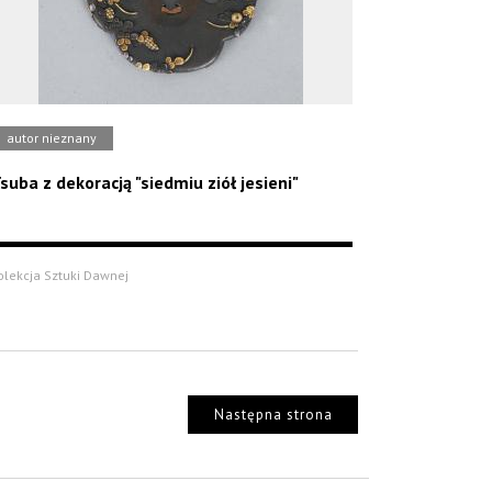
autor nieznany
suba z dekoracją "siedmiu ziół jesieni"
olekcja Sztuki Dawnej
Następna strona