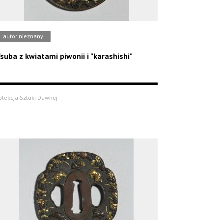
autor nieznany
suba z kwiatami piwonii i "karashishi"
olekcja Sztuki Dawnej