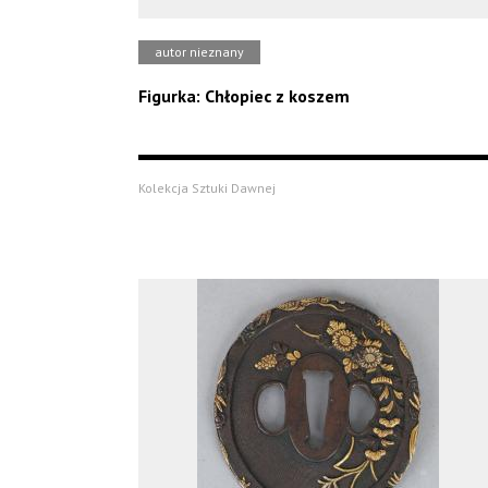
autor nieznany
Figurka: Chłopiec z koszem
Kolekcja Sztuki Dawnej