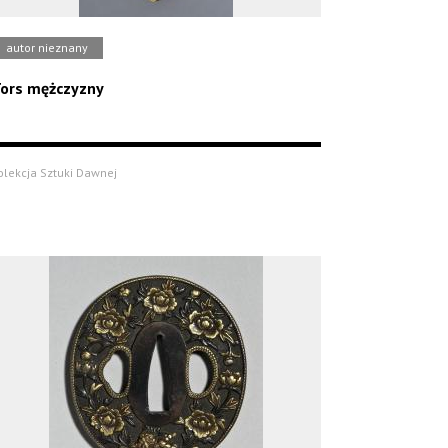
autor nieznany
ors mężczyzny
olekcja Sztuki Dawnej