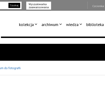
Wyszukiwarka
Szukaj
Czcionka
zaawansowana
kolekcja
archiwum
wiedza
biblioteka
um do fotografii