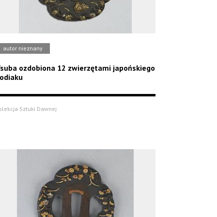
autor nieznany
suba ozdobiona 12 zwierzętami japońskiego
odiaku
olekcja Sztuki Dawnej