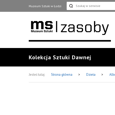
Muzeum Sztuki w Łodzi
Kolekcja Sztuki Dawnej
Jesteś tutaj:
Strona główna
>
Dzieła
>
Alb