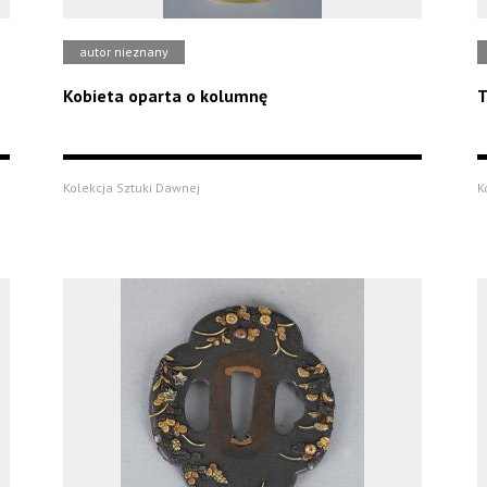
autor nieznany
Kobieta oparta o kolumnę
T
Kolekcja Sztuki Dawnej
K