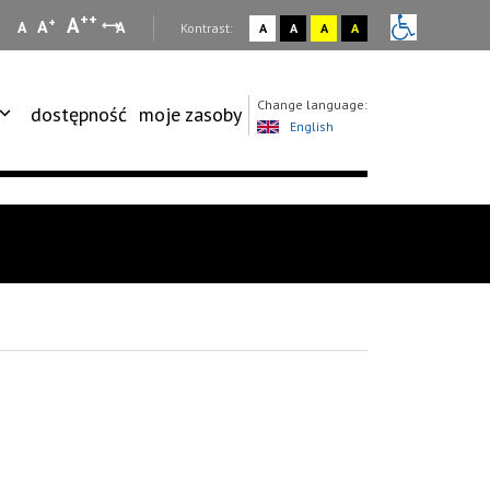
++
A
+
A
A
A
:
Kontrast:
A
A
A
A
Change language:
dostępność
moje zasoby
English