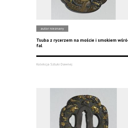
autor nieznany
Tsuba z rycerzem na moście i smokiem wśró
fal
Kolekcja Sztuki Dawnej