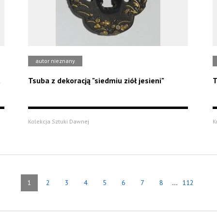
autor nieznany
u
Tsuba z dekoracją "siedmiu ziół jesieni"
T
Kolekcja Sztuki Dawnej
K
...
1
2
3
4
5
6
7
8
112