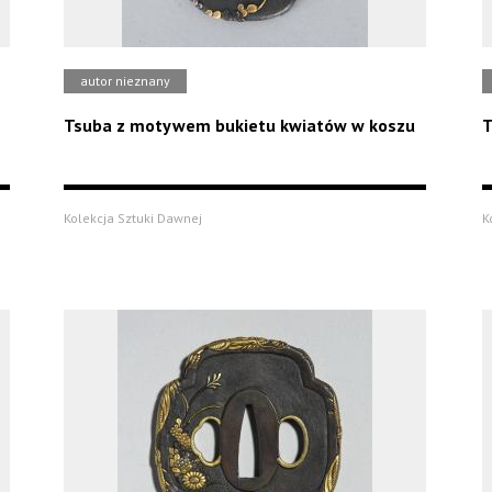
autor nieznany
Tsuba z motywem bukietu kwiatów w koszu
T
Kolekcja Sztuki Dawnej
K