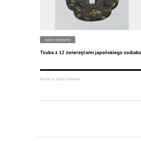
autor nieznany
Tsuba z 12 zwierzętami japońskiego zodiak
Kolekcja Sztuki Dawnej