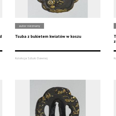
autor nieznany
d
Tsuba z bukietem kwiatów w koszu
T
z
Kolekcja Sztuki Dawnej
K