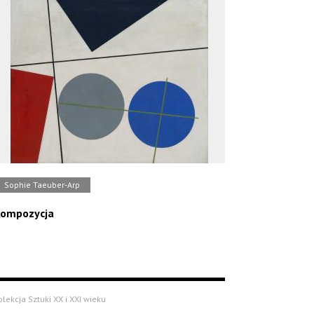
Sophie Taeuber-Arp
ompozycja
olekcja Sztuki XX i XXI wieku