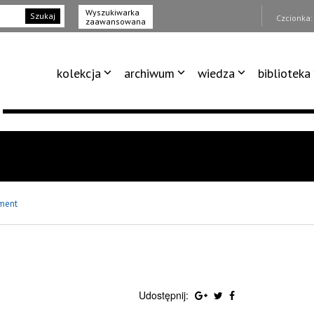
Wyszukiwarka
Szukaj
Czcionka
zaawansowana
kolekcja
archiwum
wiedza
biblioteka
ment
Udostępnij: