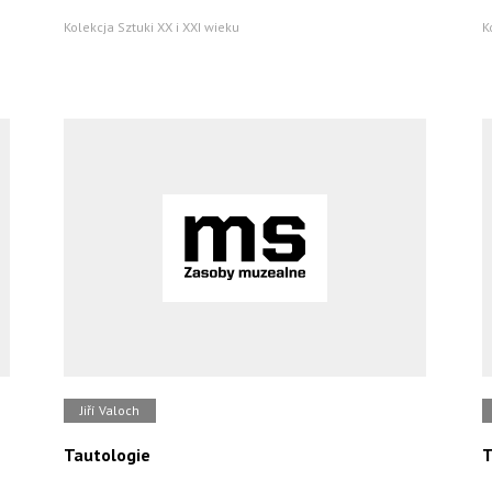
Kolekcja Sztuki XX i XXI wieku
K
Jiří Valoch
Tautologie
T