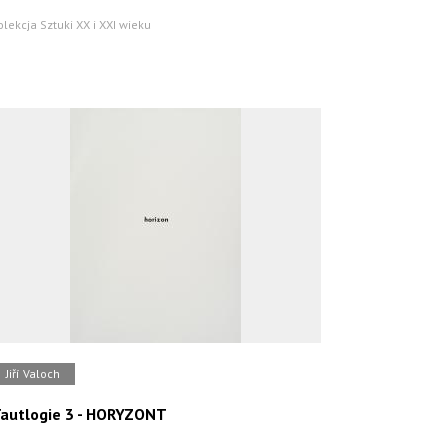
olekcja Sztuki XX i XXI wieku
Jiří Valoch
autlogie 3 - HORYZONT