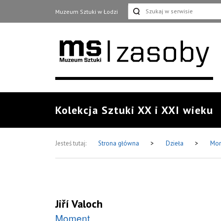
Muzeum Sztuki w Łodzi
Kolekcja Sztuki XX i XXI wieku
Jesteś tutaj:
Strona główna
>
Dzieła
>
Mo
Jiří Valoch
Moment