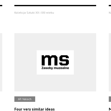
Kolekcja Sztuki XX i XXI wieku
K
Jiří Valoch
Four very similar ideas