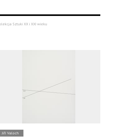
olekcja Sztuki XX i XXI wieku
Jiří Valoch