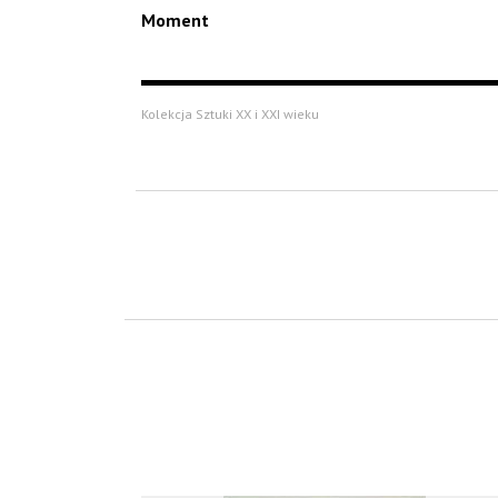
Moment
Kolekcja Sztuki XX i XXI wieku