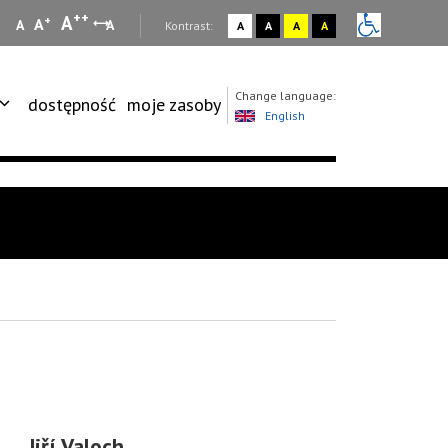
++
A
+
A
A
A
:
Kontrast:
A
A
A
A
Change language:
dostępność
moje zasoby
English
Jiří Valoch