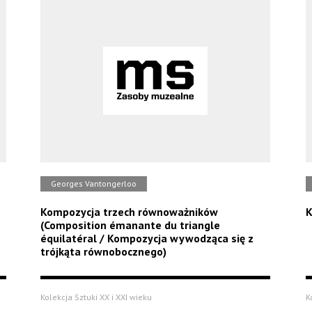
Georges Vantongerloo
Kompozycja trzech równoważników
K
(Composition émanante du triangle
équilatéral / Kompozycja wywodząca się z
trójkąta równobocznego)
Kolekcja Sztuki XX i XXI wieku
K