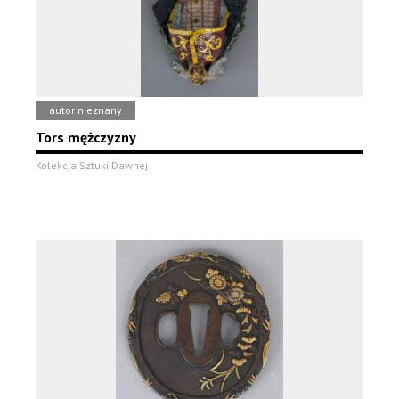
autor nieznany
Tors mężczyzny
Kolekcja Sztuki Dawnej