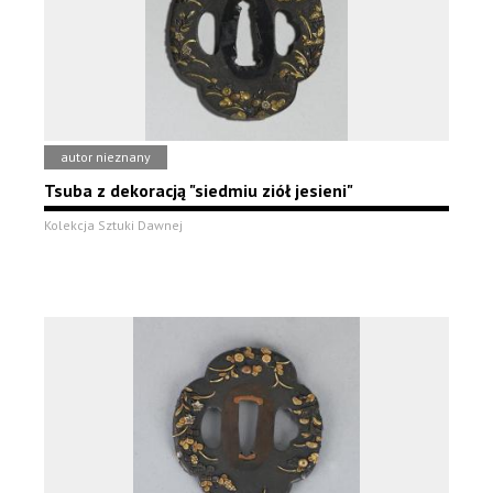
autor nieznany
Tsuba z dekoracją "siedmiu ziół jesieni"
Kolekcja Sztuki Dawnej