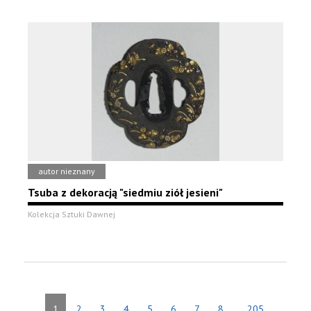
autor nieznany
Tsuba z dekoracją "siedmiu ziół jesieni"
Kolekcja Sztuki Dawnej
...
1
2
3
4
5
6
7
8
205