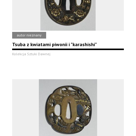
autor nieznany
Tsuba z kwiatami piwonii i "karashishi"
Kolekcja Sztuki Dawnej