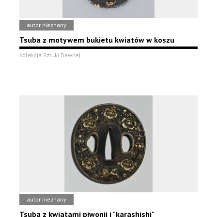
autor nieznany
Tsuba z motywem bukietu kwiatów w koszu
Kolekcja Sztuki Dawnej
autor nieznany
Tsuba z kwiatami piwonii i "karashishi"