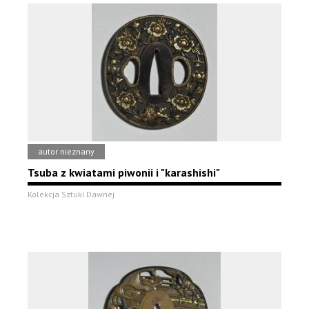
autor nieznany
Tsuba z kwiatami piwonii i "karashishi"
Kolekcja Sztuki Dawnej