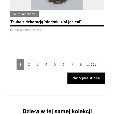
autor nieznany
Tsuba z dekoracją "siedmiu ziół jesieni"
Kolekcja Sztuki Dawnej
...
1
2
3
4
5
6
7
8
112
Następna strona
Dzieła w tej samej kolekcji