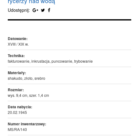
rycerzy nad wodą
Udostępnij:
Datowanie:
XVIII / XIX w.
Technika:
fakturowanie, inkrustacja, puncowanie, trybowanie
Materiały:
shakudo, złoto, srebro
Rozmiar:
wys. 9,4 cm, szer. 1,4 cm
Data nabycia:
20.02.1945
Numer inwentarzowy:
MS/RA/140