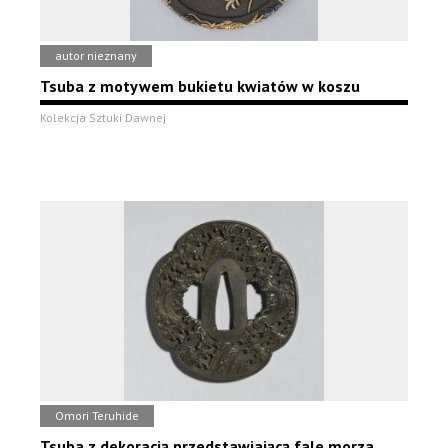
autor nieznany
Tsuba z motywem bukietu kwiatów w koszu
Kolekcja Sztuki Dawnej
Omori Teruhide
Tsuba z dekoracją przedstawiającą fale morza