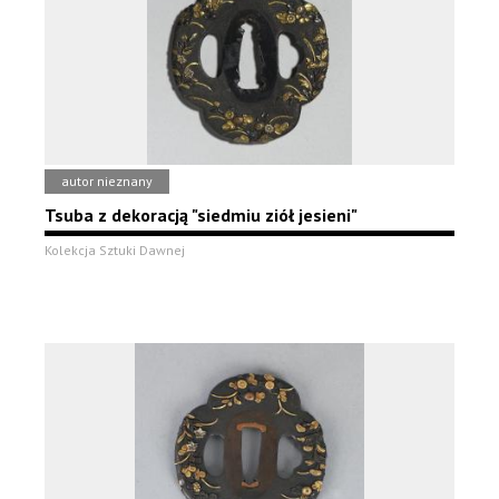
autor nieznany
Tsuba z dekoracją "siedmiu ziół jesieni"
Kolekcja Sztuki Dawnej