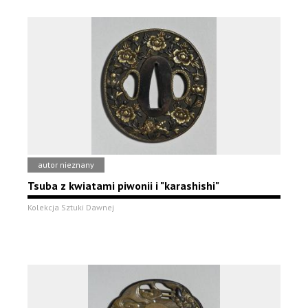
autor nieznany
Tsuba z kwiatami piwonii i "karashishi"
Kolekcja Sztuki Dawnej