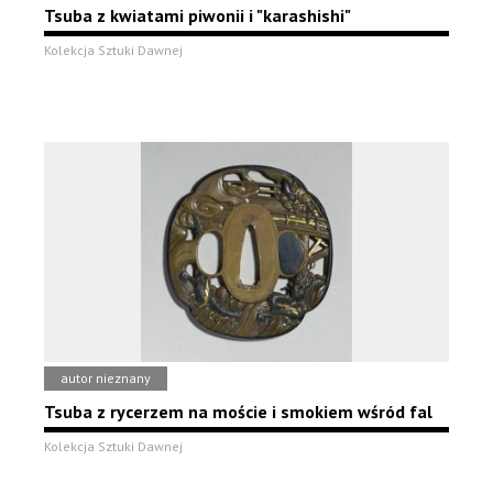
Tsuba z kwiatami piwonii i "karashishi"
Kolekcja Sztuki Dawnej
autor nieznany
Tsuba z rycerzem na moście i smokiem wśród fal
Kolekcja Sztuki Dawnej