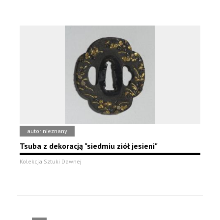
autor nieznany
Tsuba z dekoracją "siedmiu ziół jesieni"
Kolekcja Sztuki Dawnej