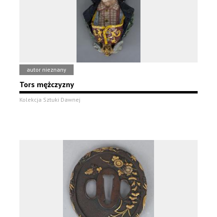
autor nieznany
Tors mężczyzny
Kolekcja Sztuki Dawnej