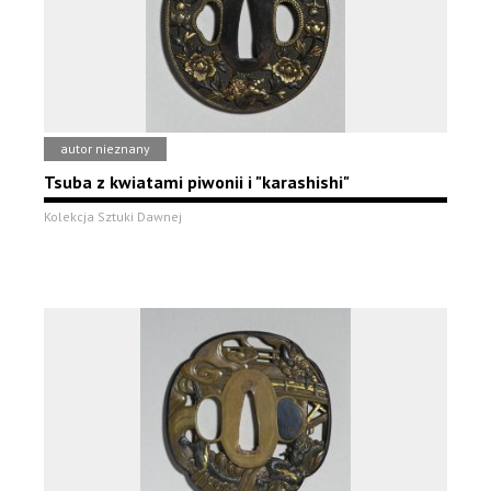
autor nieznany
Tsuba z kwiatami piwonii i "karashishi"
Kolekcja Sztuki Dawnej