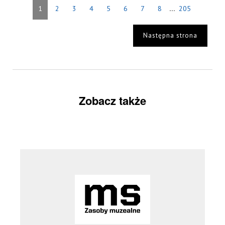
...
1
2
3
4
5
6
7
8
205
Następna strona
Zobacz także