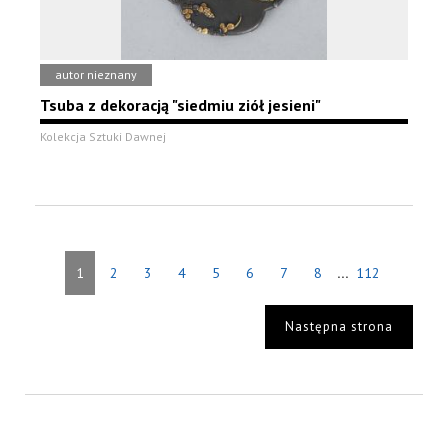
autor nieznany
Tsuba z dekoracją "siedmiu ziół jesieni"
Kolekcja Sztuki Dawnej
...
1
2
3
4
5
6
7
8
112
Następna strona