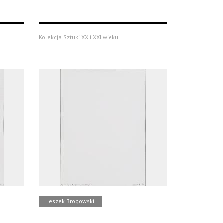
Kolekcja Sztuki XX i XXI wieku
Leszek Brogowski