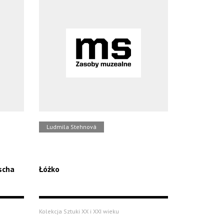
Ludmila Stehnová
oscha
Łóżko
Kolekcja Sztuki XX i XXI wieku