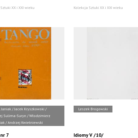
Sztuki XX i XXI wieku
Kolekcja Sztuki XX i XXI wieku
Janiak / Jacek Kryszkowski /
Leszek Brogowski
ej Sulima-Suryn / Włodzimierz
ak / Andrzej Kwietniewski
nr 7
Idiomy V /10/