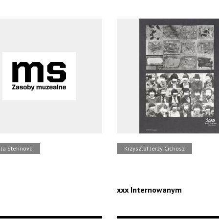
la Stehnová
Krzysztof Jerzy Cichosz
xxx Internowanym