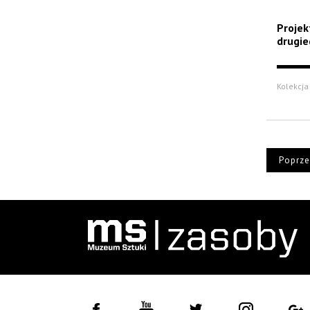
Projek
drugie
Kolekcja 
Poprze