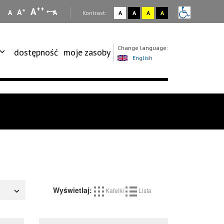
++
A
+
A
A
A
:
Kontrast:
A
A
A
A
Change language:
dostępność
moje zasoby
English
Wyświetlaj:
Kafelki
Lista