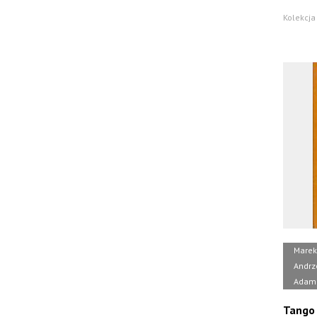
Kolekcja 
Marek 
Andrz
Adami
Tango 