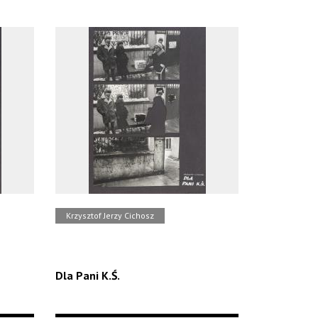
Krzysztof Jerzy Cichosz
Dla Pani K.Ś.