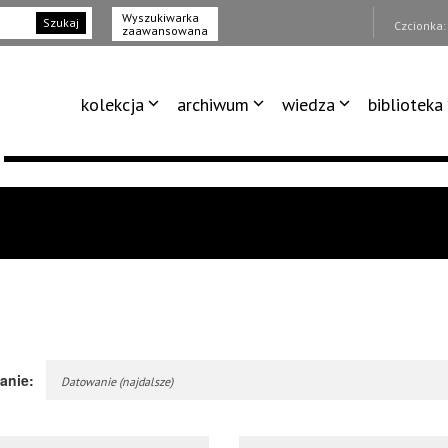
Wyszukiwarka
Szukaj
Czcionka
zaawansowana
kolekcja
archiwum
wiedza
biblioteka
anie:
Datowanie (najdalsze)