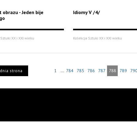
t obrazu - Jeden bije
Idiomy V /4/
go
Sztuki XX i XXI wieku
Kolekcja Sztuki XX i XXI wieku
...
1
784
785
786
787
788
789
79
dnia strona