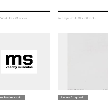
Sztuki XX i XXI wieku
Kolekcja Sztuki XX i XXI wieku
ław Modzelewski
Leszek Brogowski