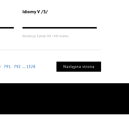
Idiomy V /5/
Kolekcja Sztuki XX i XXI wieku
...
0
791
792
1328
Następna strona