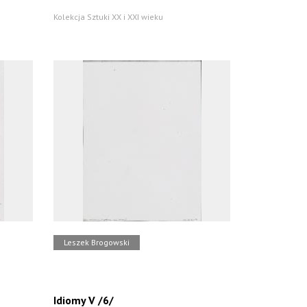
Kolekcja Sztuki XX i XXI wieku
Leszek Brogowski
Idiomy V /6/