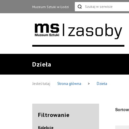
Muzeum Sztuki w Łodzi
Dzieła
Jesteś tutaj:
Strona główna
>
Dzieła
Sortow
Filtrowanie
Kolekcje