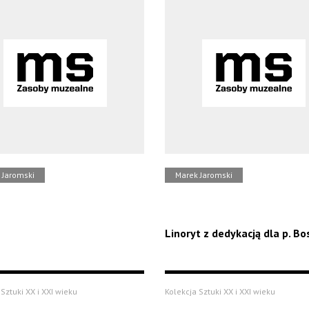
 Jaromski
Marek Jaromski
Linoryt z dedykacją dla p. B
Sztuki XX i XXI wieku
Kolekcja Sztuki XX i XXI wieku