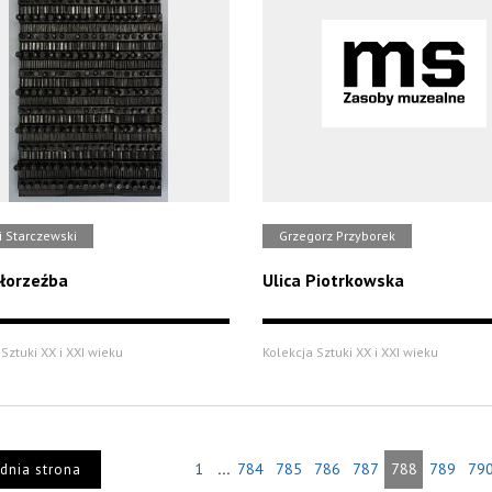
i Starczewski
Grzegorz Przyborek
łorzeźba
Ulica Piotrkowska
Sztuki XX i XXI wieku
Kolekcja Sztuki XX i XXI wieku
...
1
784
785
786
787
788
789
79
dnia strona