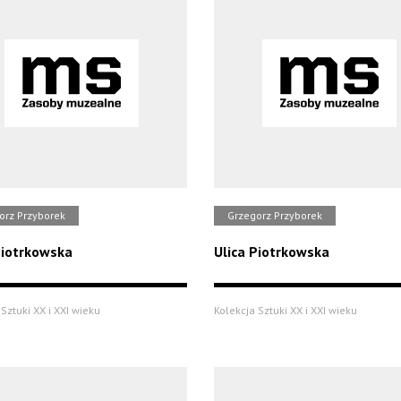
orz Przyborek
Grzegorz Przyborek
Piotrkowska
Ulica Piotrkowska
Sztuki XX i XXI wieku
Kolekcja Sztuki XX i XXI wieku