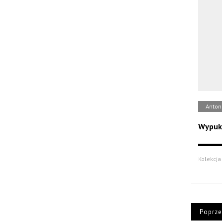
Anton
Wypuk
Kolekcja 
Poprze