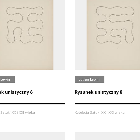
 Lewin
Julian Lewin
k unistyczny 6
Rysunek unistyczny 8
Sztuki XX i XXI wieku
Kolekcja Sztuki XX i XXI wieku