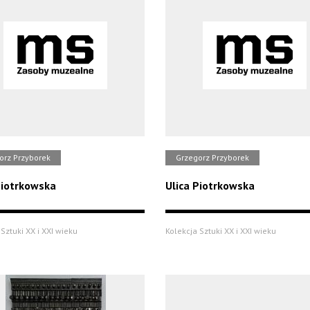
orz Przyborek
Grzegorz Przyborek
Piotrkowska
Ulica Piotrkowska
Sztuki XX i XXI wieku
Kolekcja Sztuki XX i XXI wieku