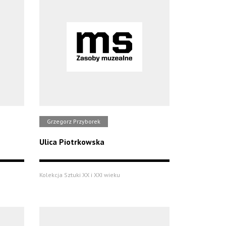
Grzegorz Przyborek
Ulica Piotrkowska
Kolekcja Sztuki XX i XXI wieku