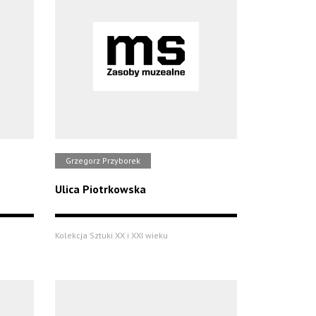
Grzegorz Przyborek
Ulica Piotrkowska
Kolekcja Sztuki XX i XXI wieku