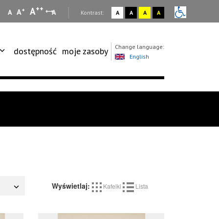
++
A
+
A
A
A
:
Kontrast:
A
A
A
A
Change language:
dostępność
moje zasoby
English
Wyświetlaj:
Kafelki
Lista