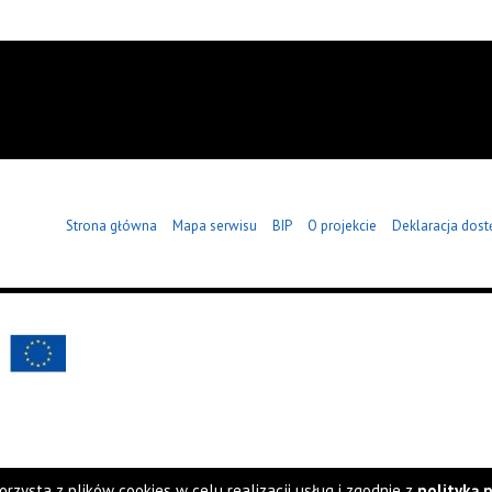
Strona główna
Mapa serwisu
BIP
O projekcie
Deklaracja dost
orzysta z plików cookies w celu realizacji usług i zgodnie z
polityką 