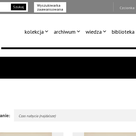
Wyszukiwarka
Szukaj
Czcionka
zaawansowana
kolekcja
archiwum
wiedza
biblioteka
anie:
Czas nabycia (najdalsze)