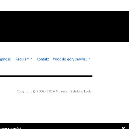
ępności
Regulamin
Kontakt
Wróć do góry serwisu
^
Copyright © 2009 - 2026 Muzeum Sztuki w Łodzi
prywatności