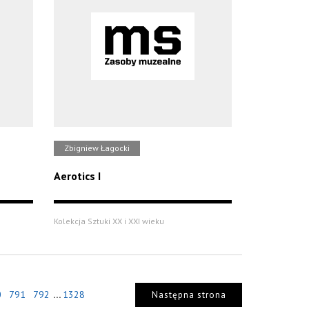
Zbigniew Łagocki
Aerotics I
Kolekcja Sztuki XX i XXI wieku
...
0
791
792
1328
Następna strona