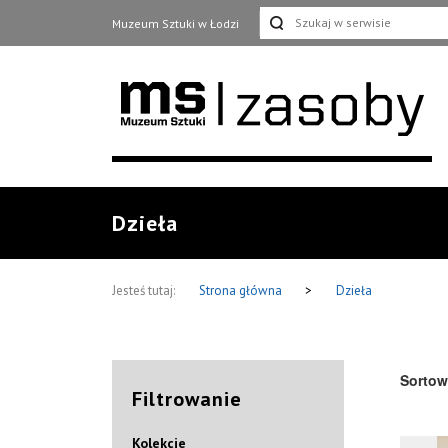
Muzeum Sztuki w Łodzi
Dzieła
Jesteś tutaj:
Strona główna
>
Dzieła
Sortow
Filtrowanie
Kolekcje