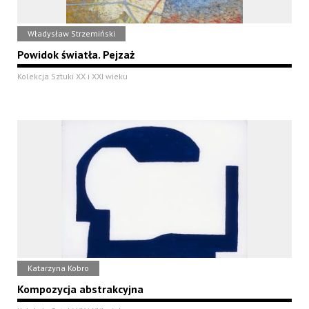
Władysław Strzemiński
Powidok światła. Pejzaż
Kolekcja Sztuki XX i XXI wieku
Katarzyna Kobro
Kompozycja abstrakcyjna