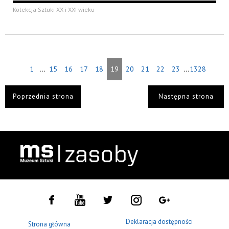
Kolekcja Sztuki XX i XXI wieku
...
...
1
15
16
17
18
19
20
21
22
23
1328
Poprzednia strona
Następna strona
Deklaracja dostępności
Strona główna