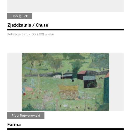
Bob Quick
Zjeżdżalnia / Chute
Kolekcja Sztuki XX i XXI wieku
Piotr Potworowski
Farma