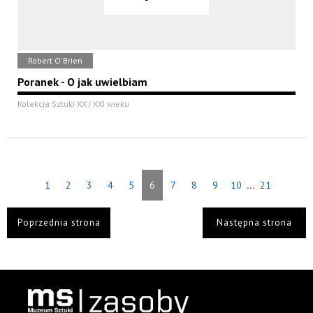
Robert O'Brien
Poranek - O jak uwielbiam
Kolekcja Sztuki XX i XXI wieku
...
1
2
3
4
5
6
7
8
9
10
21
Poprzednia strona
Następna strona