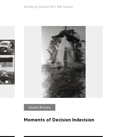
Kolekcja Sztuki XX i XXI wieku
Stuart Brisley
Moments of Decision Indecision