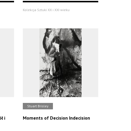
Kolekcja Sztuki XX i XXI wieku
Stuart Brisley
ł i
Moments of Decision Indecision