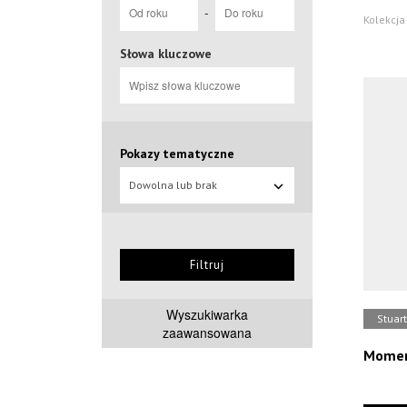
-
Kolekcja 
Słowa kluczowe
Pokazy tematyczne
Dowolna lub brak
Filtruj
Wyszukiwarka
Stuart
zaawansowana
Moment