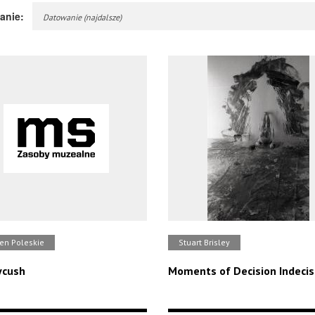
anie:
Datowanie (najdalsze)
en Poleskie
Stuart Brisley
cush
Moments of Decision Indecis