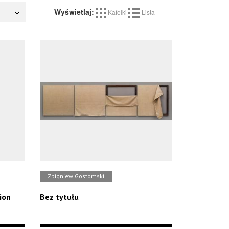
Wyświetlaj:
Kafelki
Lista
Zbigniew Gostomski
ion
Bez tytułu