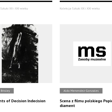
Sztuki XX i XXI wieku
Kolekcja Sztuki XX i XXI wieku
 Brisley
Aldo Menendez-Gonzales
s of Decision Indecision
Scena z filmu polskiego Popió
diament