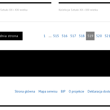
Sztuki XX i XXI wieku
Kolekcja Sztuki XX i XXI wieku
...
1
515
516
517
518
519
520
52
dnia strona
Strona główna
Mapa serwisu
BIP
O projekcie
Deklaracja dost