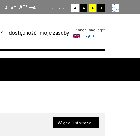
++
A
+
A
A
A
:
Kontrast:
A
A
A
A
Change language:
dostępność
moje zasoby
English
Więcej informacji