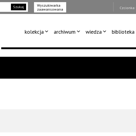
Wyszukiwarka
Szukaj
Czcionka
zaawansowana
kolekcja
archiwum
wiedza
biblioteka