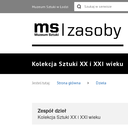
Muzeum Sztuki w Łodzi
Kolekcja Sztuki XX i XXI wieku
Jesteś tutaj:
Strona główna
>
Dzieła
Zespół dzieł
Kolekcja Sztuki XX i XXI wieku