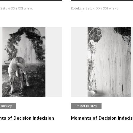
Sztuki XX i XXI wieku
Kolekcja Sztuki XX i XXI wieku
 Brisley
Stuart Brisley
s of Decision Indecision
Moments of Decision Indecis