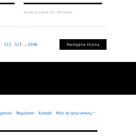
Kolekcja Sztuki XX i XXI wieku
...
1
522
523
1048
Następna strona
ępności
Regulamin
Kontakt
Wróć do góry serwisu
^