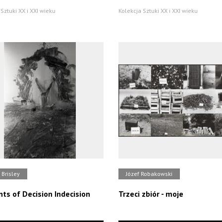
Sztuki XX i XXI wieku
Kolekcja Sztuki XX i XXI wieku
 Brisley
Józef Robakowski
s of Decision Indecision
Trzeci zbiór - moje