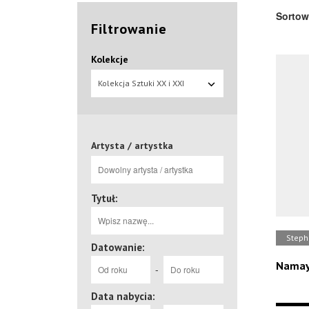
Sortow
Filtrowanie
Kolekcje
Kolekcja Sztuki XX i XXI
wieku
Artysta / artystka
Tytuł:
Steph
Datowanie:
Namay
-
Data nabycia: