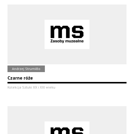
Andrzej Strumiłło
Czarne róże
Kolekcja Sztuki XX i XXI wieku