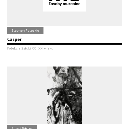
Stephen Poleskie
Casper
Kolekcja Sztuki XX i XXI wieku
Stuart Brisley