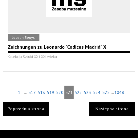
Joseph Beuys
Zeichnungen zu Leonardo "Codices Madrid" X
Kolekcja Sztuki XX i XXI wieku
...
...
1
517
518
519
520
521
522
523
524
525
1048
Poprzednia strona
Następna strona