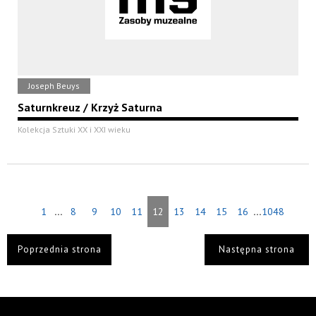
Joseph Beuys
Saturnkreuz / Krzyż Saturna
Kolekcja Sztuki XX i XXI wieku
...
...
1
8
9
10
11
12
13
14
15
16
1048
Poprzednia strona
Następna strona