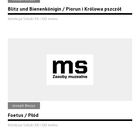
Blitz und Bienenkönigin / Piorun i Królowa pszczół
Kolekcja Sztuki XX i XXI wieku
Joseph Beuys
Foetus / Płód
Kolekcja Sztuki XX i XXI wieku