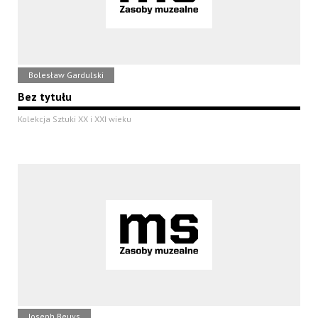
Bolesław Gardulski
Bez tytułu
Kolekcja Sztuki XX i XXI wieku
Joseph Beuys