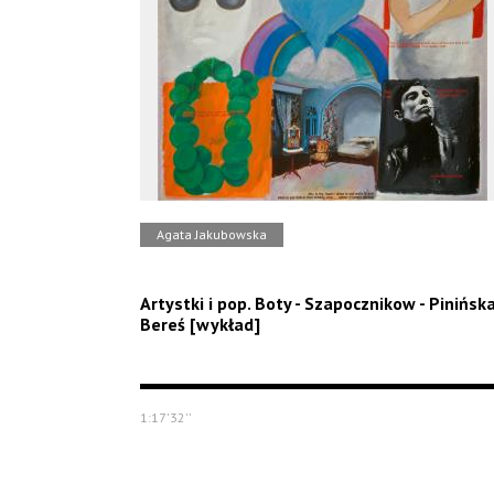
Agata Jakubowska
Artystki i pop. Boty - Szapocznikow - Pinińsk
Bereś [wykład]
1:17'32''