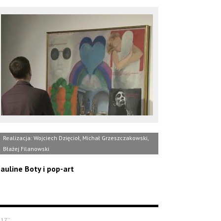
Realizacja: Wojciech Dzięcioł, Michał Grzeszczakowski,
Błażej Filanowski
auline Boty i pop-art
'17''