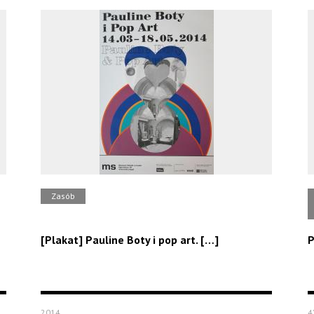
Zasób
[Plakat] Pauline Boty i pop art. […]
P
2014
4