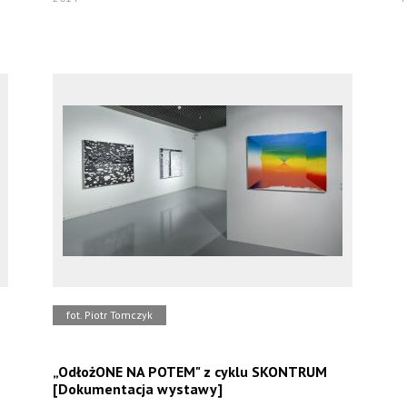
fot. Piotr Tomczyk
„OdłożONE NA POTEM" z cyklu SKONTRUM
[Dokumentacja wystawy]