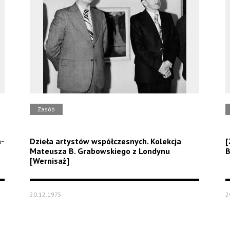
Zasób
a-
Dzieła artystów współczesnych. Kolekcja
[
Mateusza B. Grabowskiego z Londynu
B
[Wernisaż]
20.12.1975
2