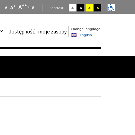
++
A
+
A
A
A
:
Kontrast:
A
A
A
A
Change language:
dostępność
moje zasoby
English