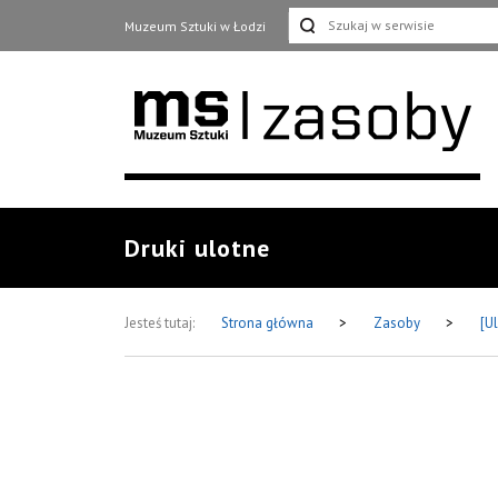
Muzeum Sztuki w Łodzi
Druki ulotne
Jesteś tutaj:
Strona główna
>
Zasoby
>
[U