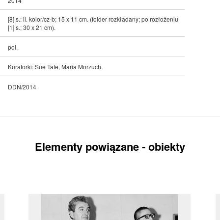
2014
[8] s.: il. kolor/cz-b; 15 x 11 cm. (folder rozkładany; po rozłożeniu
[1] s.; 30 x 21 cm).
pol.
Kuratorki: Sue Tate, Maria Morzuch.
DDN/2014
Elementy powiązane - obiekty