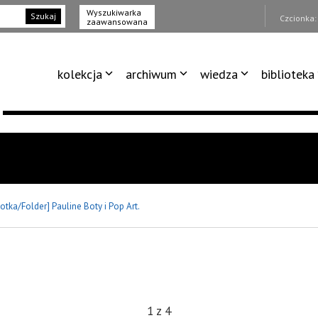
Wyszukiwarka
Szukaj
Czcionka
zaawansowana
kolekcja
archiwum
wiedza
biblioteka
lotka/Folder] Pauline Boty i Pop Art.
1
z
4