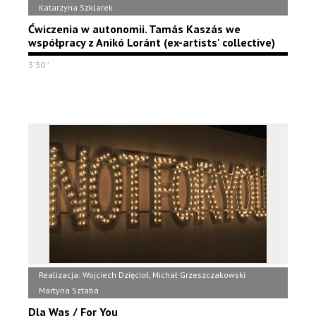
Katarzyna Szklarek
Ćwiczenia w autonomii. Tamás Kaszás we
współpracy z Anikó Loránt (ex-artists' collective)
3'30''
Realizacja: Wojciech Dzięcioł, Michał Grzeszczakowski
Martyna Sztaba
Dla Was / For You