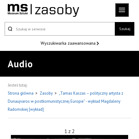
Szukaj
Wyszukiwarka
zaawansowana
Audio
Jesteś tutaj:
Strona główna
>
Zasoby
>
„Tamas Kaszas – polityczny artysta z
Dunaujvaros w postkomunistycznej Europie” - wykład Magdaleny
Radomskiej [wykład]
1
z
2