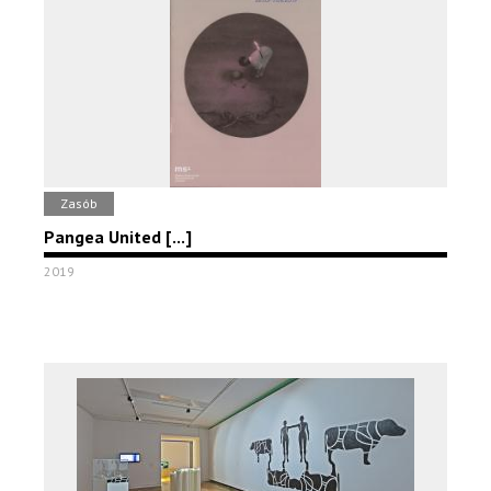
Zasób
Pangea United [...]
2019