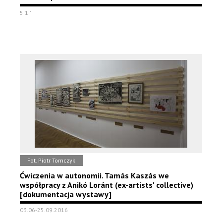
5'1''
Fot. Piotr Tomczyk
Ćwiczenia w autonomii. Tamás Kaszás we
współpracy z Anikó Loránt (ex-artists' collective)
[dokumentacja wystawy]
03.06-25.09.2016