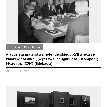
Fot. Anatol Pasierbiński
Arcydzieła malarstwa holenderskiego XVII wieku ze
zbiorów polskich”, (wystawa inaugurująca II Kampanię
Muzealną ICOM) [Edukacja]
01.10-01.08.1967