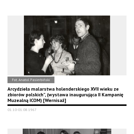
Fot. Anatol Pasierbiński
Arcydzieła malarstwa holenderskiego XVII wieku ze
zbiorów polskich”, (wystawa inaugurująca II Kampanię
Muzealną ICOM) [Wernisaż]
01.10-01.08.1967