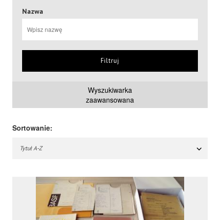
Nazwa
Filtruj
Wyszukiwarka
zaawansowana
Sortowanie:
Tytuł A-Z