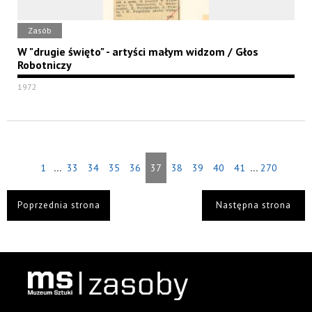
Zasób
W "drugie święto" - artyści małym widzom / Głos
Robotniczy
1972
...
...
1
33
34
35
36
37
38
39
40
41
270
Poprzednia strona
Następna strona