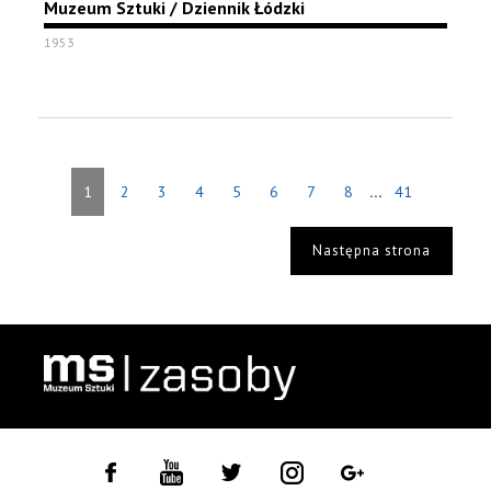
Muzeum Sztuki / Dziennik Łódzki
1953
...
1
2
3
4
5
6
7
8
41
Następna strona