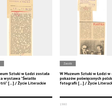
b
Zasób
um Sztuki w Łodzi została
W Muzeum Sztuki w Łodzi w 
a wystawa "Światło
pokazów poświęconych polsk
ii" [...] / Życie Literackie
fotografii [...] / Życie Literac
1980