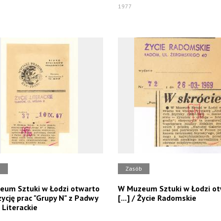
1977
b
Zasób
um Sztuki w Łodzi otwarto
W Muzeum Sztuki w Łodzi o
ycję prac "Grupy N" z Padwy
[...] / Życie Radomskie
 Literackie