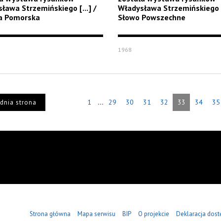
ława Strzemińskiego [...] /
Władysława Strzemińskiego [.
a Pomorska
Słowo Powszechne
1968
...
1
29
30
31
32
33
34
35
dnia strona
Strona główna
Mapa serwisu
BIP
O projekcie
Deklaracja dost