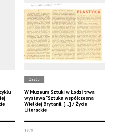
Zasób
cyklu
W Muzeum Sztuki w Łodzi trwa
iej
wystawa "Sztuka współczesna
kie
Wielkiej Brytanii. [...] / Życie
Literackie
1978