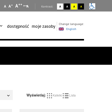
++
A
+
A
A
A
:
Kontrast:
A
A
A
A
Change language:
dostępność
moje zasoby
English
Wyświetlaj:
Kafelki
Lista