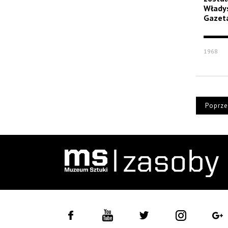
Władys
Gazet
1968
Poprze