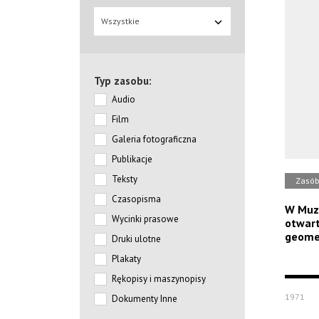
Wszystkie
Typ zasobu:
Audio
Film
Galeria fotograficzna
Publikacje
Teksty
Zasó
Czasopisma
W Muze
Wycinki prasowe
otwart
geometr
Druki ulotne
Plakaty
Rękopisy i maszynopisy
1971
Dokumenty Inne