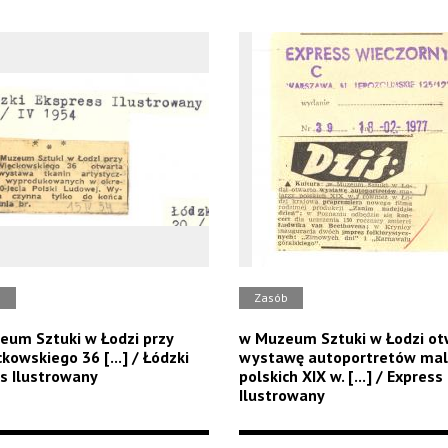
b
Zasób
um Sztuki w Łodzi przy
w Muzeum Sztuki w Łodzi ot
ckowskiego 36 [...] / Łódzki
wystawę autoportretów mal
s Ilustrowany
polskich XIX w. [...] / Express
Ilustrowany