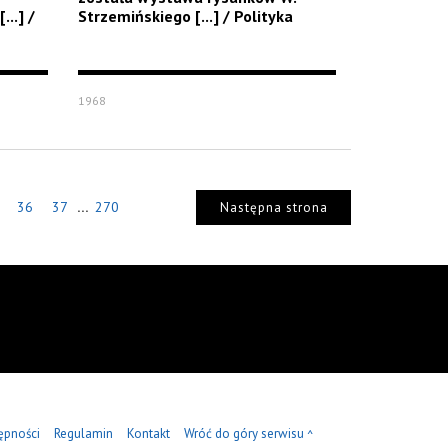
..] /
Strzemińskiego [...] / Polityka
1968
...
36
37
270
Następna strona
ępności
Regulamin
Kontakt
Wróć do góry serwisu
^