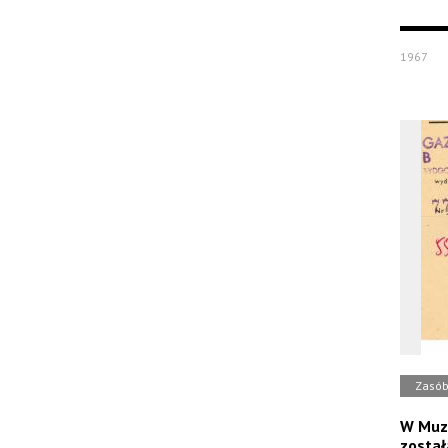
1967
Zasó
W Muze
zosta