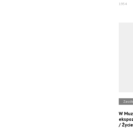
1954
Zasó
W Muze
ekspoz
/ Życie