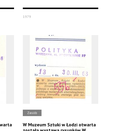
1979
Zasób
twarta
W Muzeum Sztuki w Łodzi otwarta
została wystawa rysunków W.