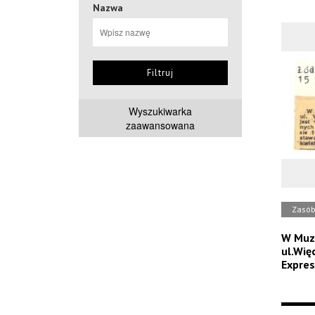
Nazwa
Filtruj
Wyszukiwarka
zaawansowana
Zasó
W Muze
ul.Wię
Expres