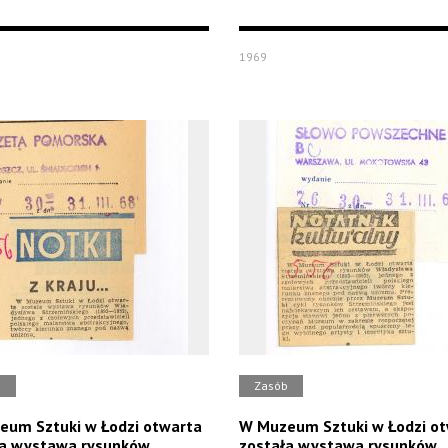
1969
b
Zasób
um Sztuki w Łodzi otwarta
W Muzeum Sztuki w Łodzi o
ła wystawa rysunków
została wystawa rysunków