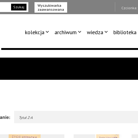
Wyszukiwarka
Szukaj
Czcionka
zaawansowana
kolekcja
archiwum
wiedza
biblioteka
anie:
Tytuł Z-A