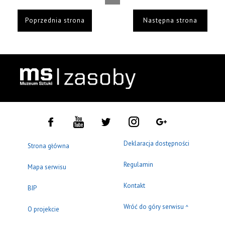
Poprzednia strona
Następna strona
Deklaracja dostępności
Strona główna
Regulamin
Mapa serwisu
Kontakt
BIP
Wróć do góry serwisu
^
O projekcie