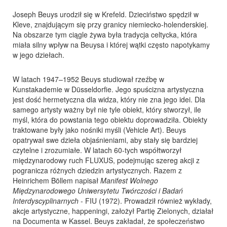
Joseph Beuys urodził się w Krefeld. Dzieciństwo spędził w
Kleve, znajdującym się przy granicy niemiecko-holenderskiej.
Na obszarze tym ciągle żywa była tradycja celtycka, która
miała silny wpływ na Beuysa i której wątki często napotykamy
w jego dziełach.
W latach 1947–1952 Beuys studiował rzeźbę w
Kunstakademie w Düsseldorfie. Jego spuścizna artystyczna
jest dość hermetyczna dla widza, który nie zna jego idei. Dla
samego artysty ważny był nie tyle obiekt, który stworzył, ile
myśl, która do powstania tego obiektu doprowadziła. Obiekty
traktowane były jako nośniki myśli (Vehicle Art). Beuys
opatrywał swe dzieła objaśnieniami, aby stały się bardziej
czytelne i zrozumiałe. W latach 60-tych współtworzył
międzynarodowy ruch FLUXUS, podejmując szereg akcji z
pogranicza różnych dziedzin artystycznych. Razem z
Heinrichem Böllem napisał
Manifest Wolnego
Międzynarodowego Uniwersytetu Twórczości i Badań
Interdyscyplinarnych
- FIU (1972). Prowadził również wykłady,
akcje artystyczne, happeningi, założył Partię Zielonych, działał
na Documenta w Kassel. Beuys zakładał, że społeczeństwo