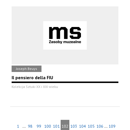
Joseph Beuys
Il pensiero della FIU
Kolekcja Sztuki XX i XXI wieku
...
...
1
98
99
100
101
102
103
104
105
106
109