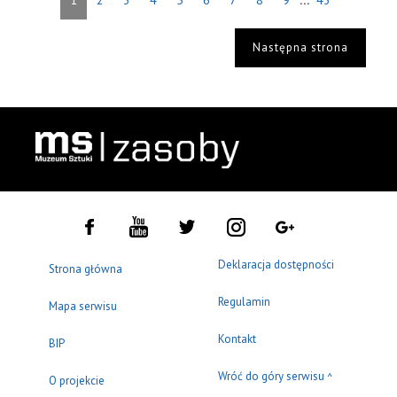
1
2
3
4
5
6
7
8
9
43
Następna strona
Deklaracja dostępności
Strona główna
Regulamin
Mapa serwisu
Kontakt
BIP
Wróć do góry serwisu
^
O projekcie