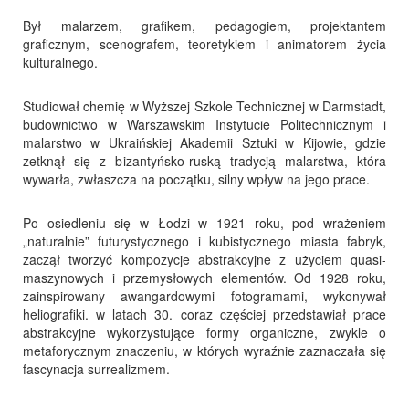
Był malarzem, grafikem, pedagogiem, projektantem
graficznym, scenografem, teoretykiem i animatorem życia
kulturalnego.
Studiował chemię w Wyższej Szkole Technicznej w Darmstadt,
budownictwo w Warszawskim Instytucie Politechnicznym i
malarstwo w Ukraińskiej Akademii Sztuki w Kijowie, gdzie
zetknął się z bizantyńsko-ruską tradycją malarstwa, która
wywarła, zwłaszcza na początku, silny wpływ na jego prace.
Po osiedleniu się w Łodzi w 1921 roku, pod wrażeniem
„naturalnie” futurystycznego i kubistycznego miasta fabryk,
zaczął tworzyć kompozycje abstrakcyjne z użyciem quasi-
maszynowych i przemysłowych elementów. Od 1928 roku,
zainspirowany awangardowymi fotogramami, wykonywał
heliografiki. w latach 30. coraz częściej przedstawiał prace
abstrakcyjne wykorzystujące formy organiczne, zwykle o
metaforycznym znaczeniu, w których wyraźnie zaznaczała się
fascynacja surrealizmem.