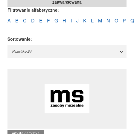
zaawansowana
Filtrowanie alfabetyczne:
A
B
C
D
E
F
G
H
I
J
K
L
M
N
O
P
Q
Sortowanie:
Nazwisko Z-A
Artysta / artystka