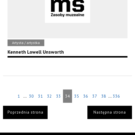
Artysta / artystka
Kenneth Lowell Unsworth
...
...
1
30
31
32
33
34
35
36
37
38
336
Poprzednia strona
Następna strona