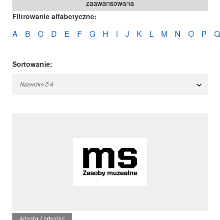
zaawansowana
Filtrowanie alfabetyczne:
A
B
C
D
E
F
G
H
I
J
K
L
M
N
O
P
Q
Sortowanie:
Nazwisko Z-A
Artysta / artystka