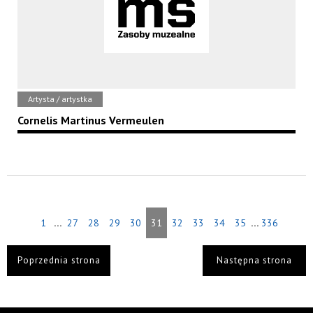
Artysta / artystka
Cornelis Martinus Vermeulen
...
...
1
27
28
29
30
31
32
33
34
35
336
Poprzednia strona
Następna strona