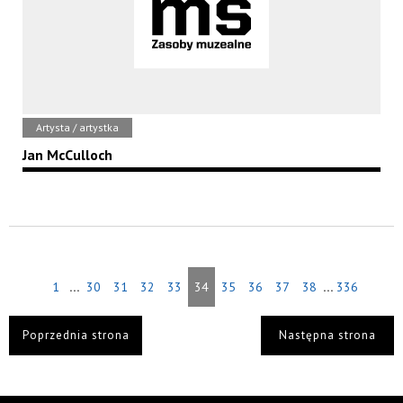
Artysta / artystka
Jan McCulloch
...
...
1
30
31
32
33
34
35
36
37
38
336
Poprzednia strona
Następna strona