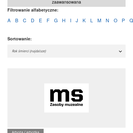
zaawansowana
Filtrowanie alfabetyczne:
A
B
C
D
E
F
G
H
I
J
K
L
M
N
O
P
Q
Sortowanie:
Rok śmierci (najdalsze)
Artysta / artystka