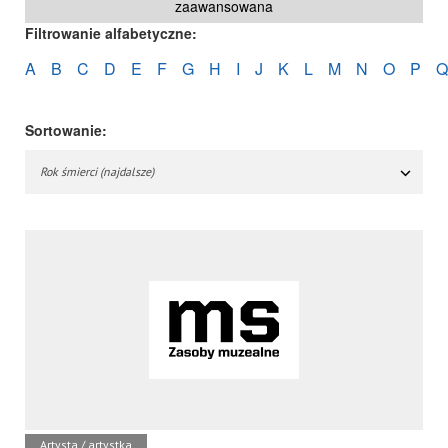
zaawansowana
Filtrowanie alfabetyczne:
A
B
C
D
E
F
G
H
I
J
K
L
M
N
O
P
Q
Sortowanie:
Rok śmierci (najdalsze)
Artysta / artystka