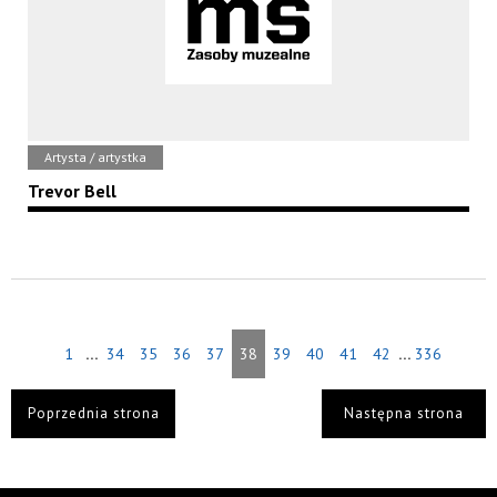
Artysta / artystka
Trevor Bell
...
...
1
34
35
36
37
38
39
40
41
42
336
Poprzednia strona
Następna strona