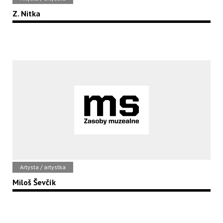
Z. Nitka
Artysta / artystka
Miloš Ševčík