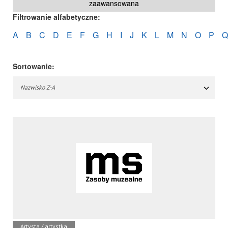
zaawansowana
Filtrowanie alfabetyczne:
A
B
C
D
E
F
G
H
I
J
K
L
M
N
O
P
Q
Sortowanie:
Nazwisko Z-A
Artysta / artystka