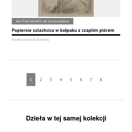
Jan Piotr Norblin de la Gourdaine
Popiersie szlachcica w kołpaku z czaplim piórem
Kolekcja Sztuki Dawnej
1
2
3
4
5
6
7
8
Dzieła w tej samej kolekcji