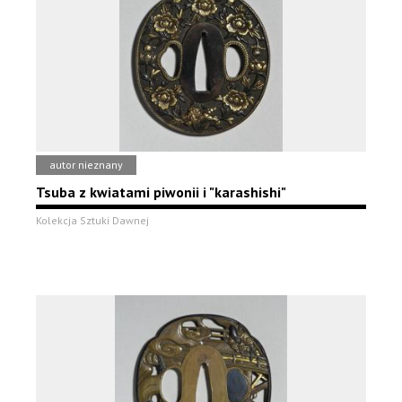
autor nieznany
Tsuba z kwiatami piwonii i "karashishi"
Kolekcja Sztuki Dawnej