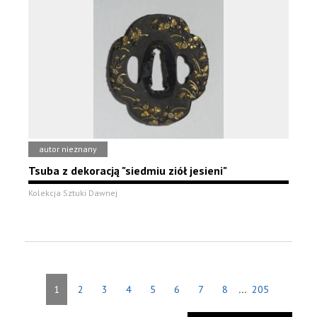
autor nieznany
Tsuba z dekoracją "siedmiu ziół jesieni"
Kolekcja Sztuki Dawnej
...
1
2
3
4
5
6
7
8
205