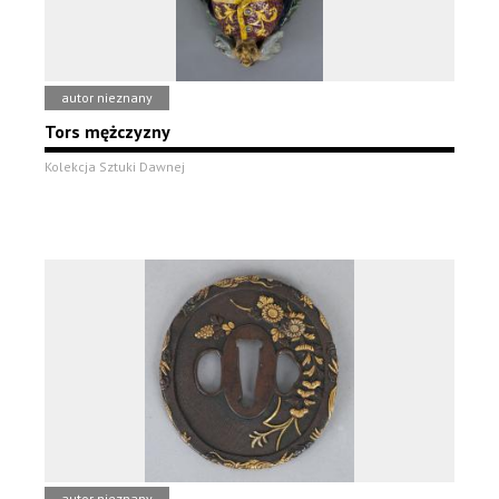
autor nieznany
Tors mężczyzny
Kolekcja Sztuki Dawnej
autor nieznany