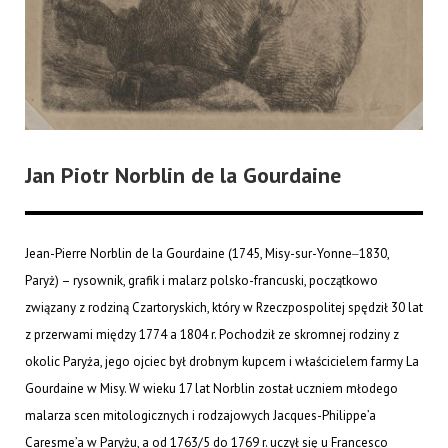
Jan Piotr Norblin de la Gourdaine
Jean-Pierre Norblin de la Gourdaine (1745, Misy-sur-Yonne‒1830,
Paryż) – rysownik, grafik i malarz polsko-francuski, początkowo
związany z rodziną Czartoryskich, który w Rzeczpospolitej spędził 30 lat
z przerwami między 1774 a 1804 r. Pochodził ze skromnej rodziny z
okolic Paryża, jego ojciec był drobnym kupcem i właścicielem farmy La
Gourdaine w Misy. W wieku 17 lat Norblin został uczniem młodego
malarza scen mitologicznych i rodzajowych Jacques-Philippe’a
Caresme’a w Paryżu, a od 1763/5 do 1769 r. uczył się u Francesco