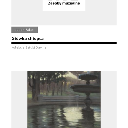
Julian Fałat
Główka chłopca
Kolekcja Sztuki Dawnej