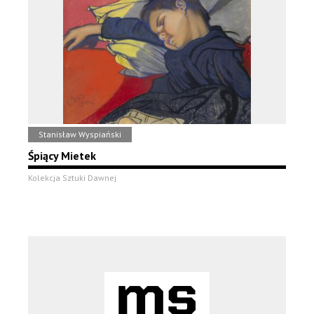
Stanisław Wyspiański
Śpiący Mietek
Kolekcja Sztuki Dawnej