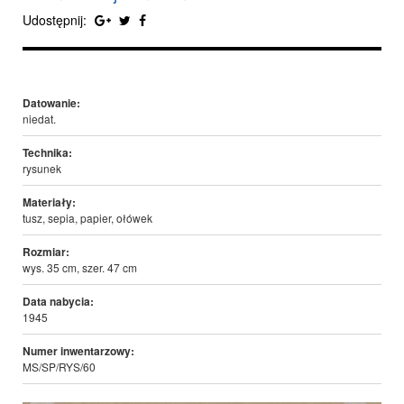
Udostępnij:
Datowanie:
niedat.
Technika:
rysunek
Materiały:
tusz, sepia, papier, ołówek
Rozmiar:
wys. 35 cm, szer. 47 cm
Data nabycia:
1945
Numer inwentarzowy:
MS/SP/RYS/60