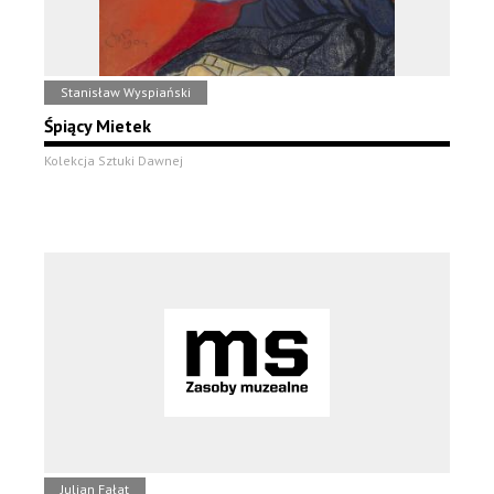
Stanisław Wyspiański
Śpiący Mietek
Kolekcja Sztuki Dawnej
Julian Fałat