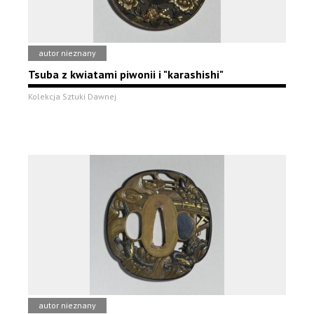
autor nieznany
Tsuba z kwiatami piwonii i "karashishi"
Kolekcja Sztuki Dawnej
autor nieznany