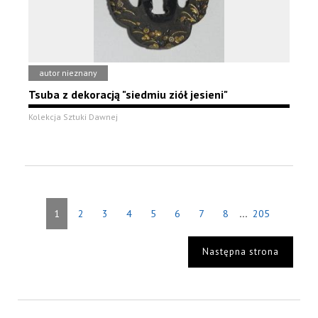
autor nieznany
Tsuba z dekoracją "siedmiu ziół jesieni"
Kolekcja Sztuki Dawnej
...
1
2
3
4
5
6
7
8
205
Następna strona