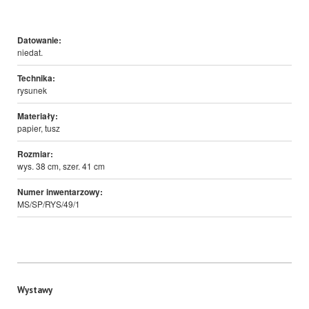
Datowanie:
niedat.
Technika:
rysunek
Materiały:
papier, tusz
Rozmiar:
wys. 38 cm, szer. 41 cm
Numer inwentarzowy:
MS/SP/RYS/49/1
Wystawy