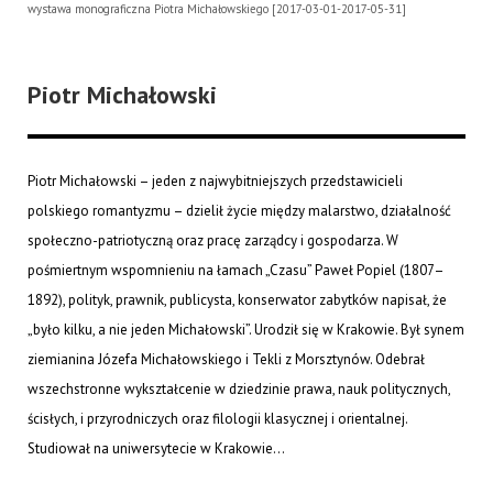
wystawa monograficzna Piotra Michałowskiego [2017-03-01-2017-05-31]
Piotr Michałowski
Piotr Michałowski – jeden z najwybitniejszych przedstawicieli
polskiego romantyzmu – dzielił życie między malarstwo, działalność
społeczno-patriotyczną oraz pracę zarządcy i gospodarza. W
pośmiertnym wspomnieniu na łamach „Czasu” Paweł Popiel (1807–
1892), polityk, prawnik, publicysta, konserwator zabytków napisał, że
„było kilku, a nie jeden Michałowski”. Urodził się w Krakowie. Był synem
ziemianina Józefa Michałowskiego i Tekli z Morsztynów. Odebrał
wszechstronne wykształcenie w dziedzinie prawa, nauk politycznych,
ścisłych, i przyrodniczych oraz filologii klasycznej i orientalnej.
Studiował na uniwersytecie w Krakowie...