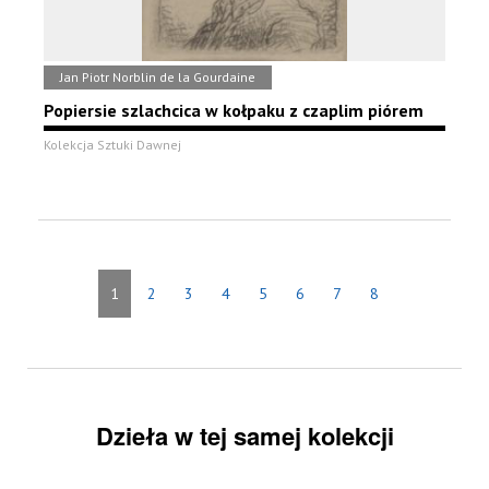
Jan Piotr Norblin de la Gourdaine
Popiersie szlachcica w kołpaku z czaplim piórem
Kolekcja Sztuki Dawnej
1
2
3
4
5
6
7
8
Dzieła w tej samej kolekcji