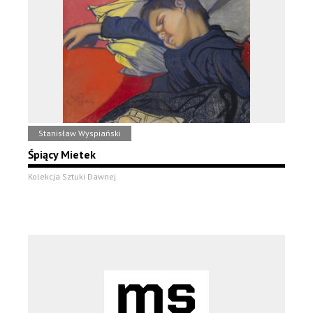
Stanisław Wyspiański
Śpiący Mietek
Kolekcja Sztuki Dawnej