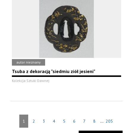
autor nieznany
Tsuba z dekoracją "siedmiu ziół jesieni"
Kolekcja Sztuki Dawnej
...
1
2
3
4
5
6
7
8
205