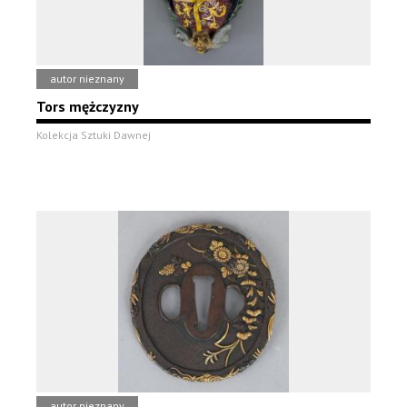
autor nieznany
Tors mężczyzny
Kolekcja Sztuki Dawnej
autor nieznany