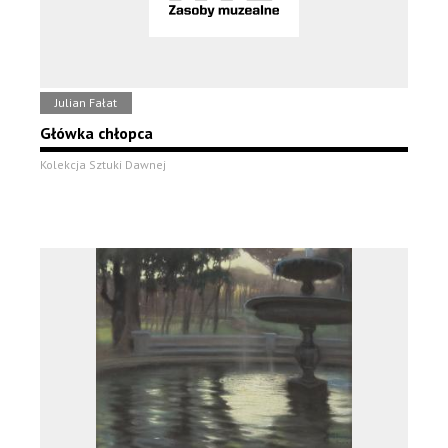
Julian Fałat
Główka chłopca
Kolekcja Sztuki Dawnej