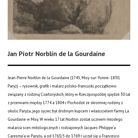
Jan Piotr Norblin de la Gourdaine
Jean-Pierre Norblin de la Gourdaine (1745, Misy-sur-Yonne‒1830,
Paryż) – rysownik, grafik i malarz polsko-francuski, początkowo
związany z rodziną Czartoryskich, który w Rzeczpospolitej spędził 30 lat
z przerwami między 1774 a 1804 r. Pochodził ze skromnej rodziny z
okolic Paryża, jego ojciec był drobnym kupcem i właścicielem farmy La
Gourdaine w Misy. W wieku 17 lat Norblin został uczniem młodego
malarza scen mitologicznych i rodzajowych Jacques-Philippe’a
Caresme’a w Paryżu, a od 1763/5 do 1769 r. uczył się u Francesco