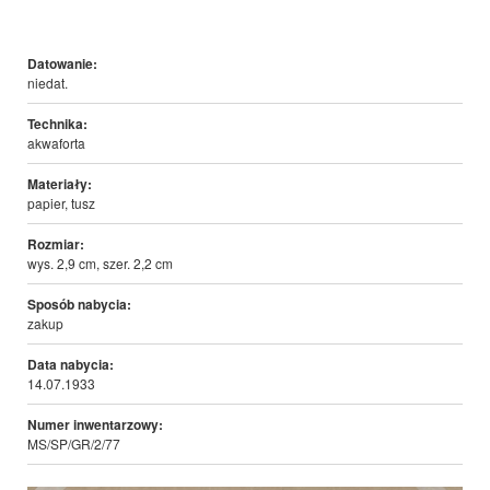
Datowanie:
niedat.
Technika:
akwaforta
Materiały:
papier, tusz
Rozmiar:
wys. 2,9 cm, szer. 2,2 cm
Sposób nabycia:
zakup
Data nabycia:
14.07.1933
Numer inwentarzowy:
MS/SP/GR/2/77