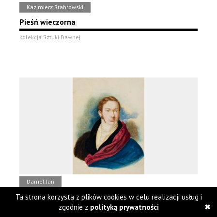
Kazimierz Stabrowski
Pieśń wieczorna
Kolekcja Sztuki Dawnej
Damel Jan
Portret mężczyzny
Ta strona korzysta z plików cookies w celu realizacji usług i
zgodnie z
polityką prywatności
Kolekcja Sztuki Dawnej