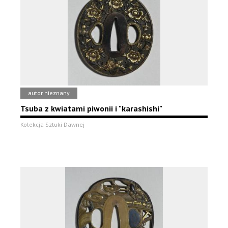
autor nieznany
Tsuba z kwiatami piwonii i "karashishi"
Kolekcja Sztuki Dawnej