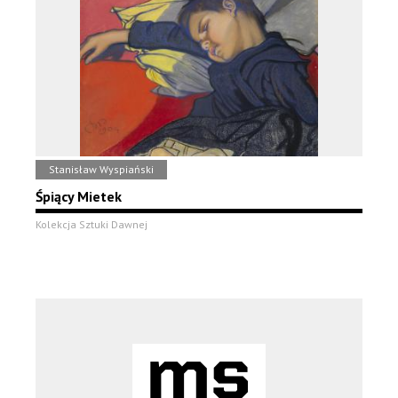
Stanisław Wyspiański
Śpiący Mietek
Kolekcja Sztuki Dawnej