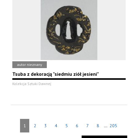
autor nieznany
Tsuba z dekoracją "siedmiu ziół jesieni"
Kolekcja Sztuki Dawnej
...
1
2
3
4
5
6
7
8
205