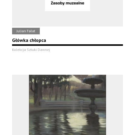
Julian Fałat
Główka chłopca
Kolekcja Sztuki Dawnej