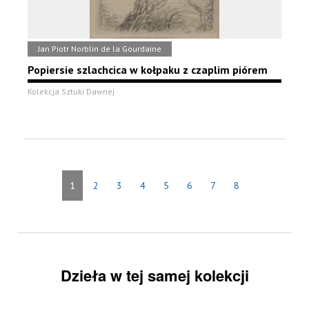
Jan Piotr Norblin de la Gourdaine
Popiersie szlachcica w kołpaku z czaplim piórem
Kolekcja Sztuki Dawnej
1
2
3
4
5
6
7
8
Dzieła w tej samej kolekcji