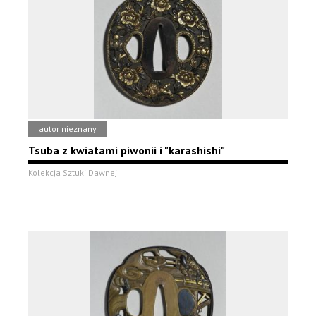
autor nieznany
Tsuba z kwiatami piwonii i "karashishi"
Kolekcja Sztuki Dawnej