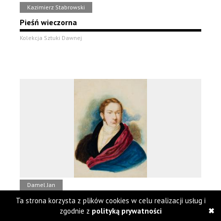
Kazimierz Stabrowski
Pieśń wieczorna
Kolekcja Sztuki Dawnej
Damel Jan
Portret mężczyzny
Ta strona korzysta z plików cookies w celu realizacji usług i
zgodnie z
polityką prywatności
Kolekcja Sztuki Dawnej