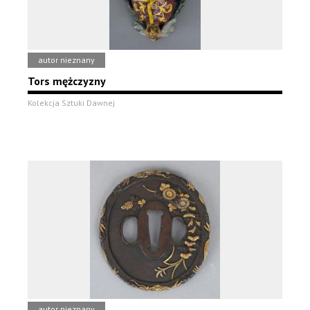
autor nieznany
Tors mężczyzny
Kolekcja Sztuki Dawnej
autor nieznany