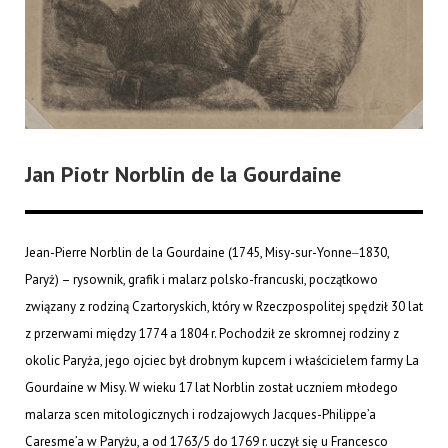
Jan Piotr Norblin de la Gourdaine
Jean-Pierre Norblin de la Gourdaine (1745, Misy-sur-Yonne‒1830,
Paryż) – rysownik, grafik i malarz polsko-francuski, początkowo
związany z rodziną Czartoryskich, który w Rzeczpospolitej spędził 30 lat
z przerwami między 1774 a 1804 r. Pochodził ze skromnej rodziny z
okolic Paryża, jego ojciec był drobnym kupcem i właścicielem farmy La
Gourdaine w Misy. W wieku 17 lat Norblin został uczniem młodego
malarza scen mitologicznych i rodzajowych Jacques-Philippe’a
Caresme’a w Paryżu, a od 1763/5 do 1769 r. uczył się u Francesco