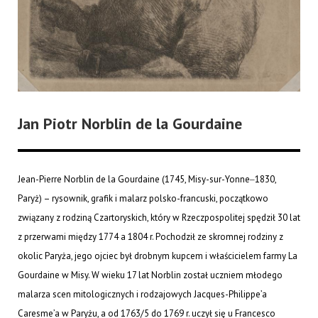
Jan Piotr Norblin de la Gourdaine
Jean-Pierre Norblin de la Gourdaine (1745, Misy-sur-Yonne‒1830,
Paryż) – rysownik, grafik i malarz polsko-francuski, początkowo
związany z rodziną Czartoryskich, który w Rzeczpospolitej spędził 30 lat
z przerwami między 1774 a 1804 r. Pochodził ze skromnej rodziny z
okolic Paryża, jego ojciec był drobnym kupcem i właścicielem farmy La
Gourdaine w Misy. W wieku 17 lat Norblin został uczniem młodego
malarza scen mitologicznych i rodzajowych Jacques-Philippe’a
Caresme’a w Paryżu, a od 1763/5 do 1769 r. uczył się u Francesco