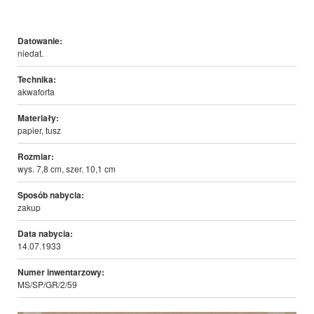
Datowanie:
niedat.
Technika:
akwaforta
Materiały:
papier, tusz
Rozmiar:
wys. 7,8 cm, szer. 10,1 cm
Sposób nabycia:
zakup
Data nabycia:
14.07.1933
Numer inwentarzowy:
MS/SP/GR/2/59