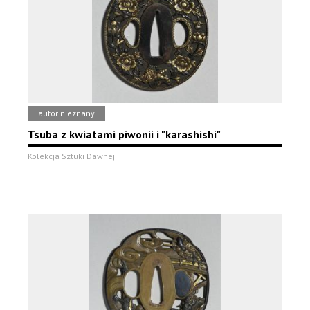
autor nieznany
Tsuba z kwiatami piwonii i "karashishi"
Kolekcja Sztuki Dawnej