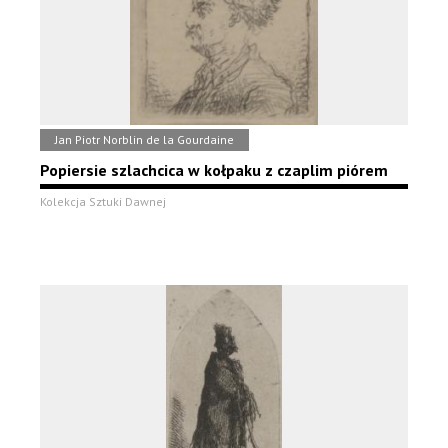
Jan Piotr Norblin de la Gourdaine
Popiersie szlachcica w kołpaku z czaplim piórem
Kolekcja Sztuki Dawnej