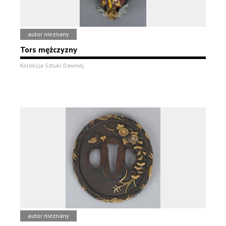
autor nieznany
Tors mężczyzny
Kolekcja Sztuki Dawnej
autor nieznany