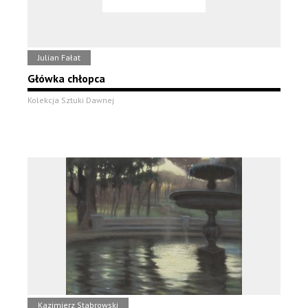
Julian Fałat
Główka chłopca
Kolekcja Sztuki Dawnej
Kazimierz Stabrowski