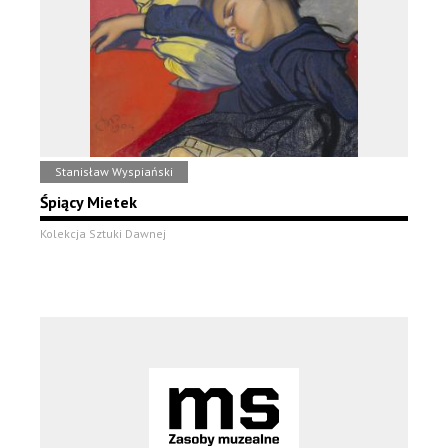
Stanisław Wyspiański
Śpiący Mietek
Kolekcja Sztuki Dawnej