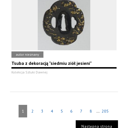
autor nieznany
Tsuba z dekoracją "siedmiu ziół jesieni"
Kolekcja Sztuki Dawnej
...
1
2
3
4
5
6
7
8
205
Następna strona