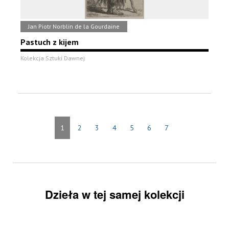
Jan Piotr Norblin de la Gourdaine
Pastuch z kijem
Kolekcja Sztuki Dawnej
1
2
3
4
5
6
7
Dzieła w tej samej kolekcji