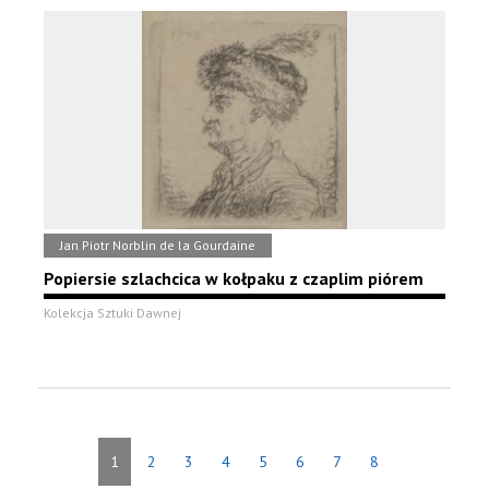
Jan Piotr Norblin de la Gourdaine
Popiersie szlachcica w kołpaku z czaplim piórem
Kolekcja Sztuki Dawnej
1
2
3
4
5
6
7
8