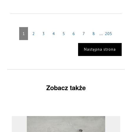
...
1
2
3
4
5
6
7
8
205
Następna strona
Zobacz także