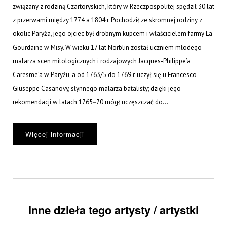
związany z rodziną Czartoryskich, który w Rzeczpospolitej spędził 30 lat
z przerwami między 1774 a 1804 r. Pochodził ze skromnej rodziny z
okolic Paryża, jego ojciec był drobnym kupcem i właścicielem farmy La
Gourdaine w Misy. W wieku 17 lat Norblin został uczniem młodego
malarza scen mitologicznych i rodzajowych Jacques-Philippe’a
Caresme’a w Paryżu, a od 1763/5 do 1769 r. uczył się u Francesco
Giuseppe Casanovy, słynnego malarza batalisty; dzięki jego
rekomendacji w latach 1765‒70 mógł uczęszczać do...
Więcej informacji
Inne dzieła tego artysty / artystki