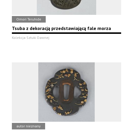
Omori Teruhide
Tsuba z dekoracją przedstawiającą fale morza
Kolekcja Sztuki Dawnej
autor nieznany