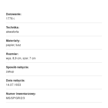
Datowanie:
1776 r.
Technika:
akwaforta
Materiały:
papier, tusz
Rozmiar:
wys. 8,9 cm, szer. 7 cm
Sposób nabycia:
zakup
Data nabycia:
14.07.1933
Numer inwentarzowy:
MS/SP/GR/2/3