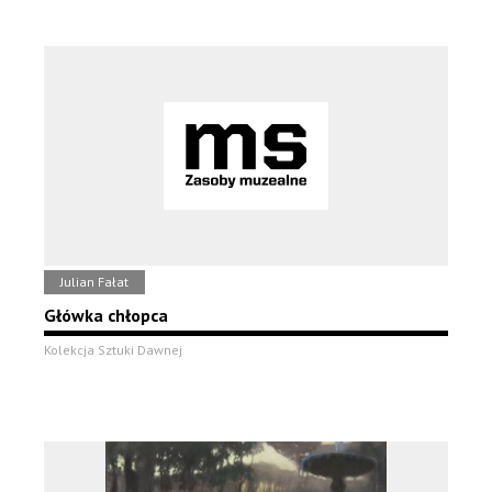
Julian Fałat
Główka chłopca
Kolekcja Sztuki Dawnej