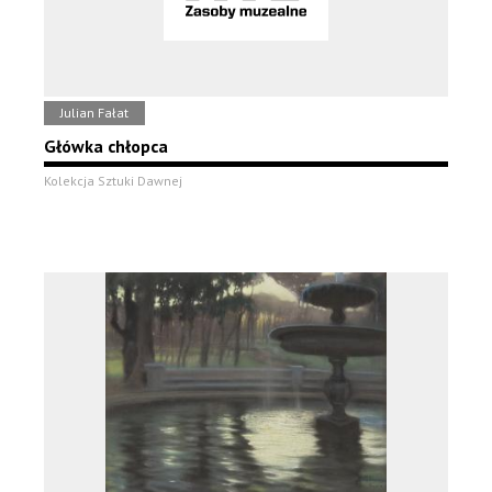
Julian Fałat
Główka chłopca
Kolekcja Sztuki Dawnej