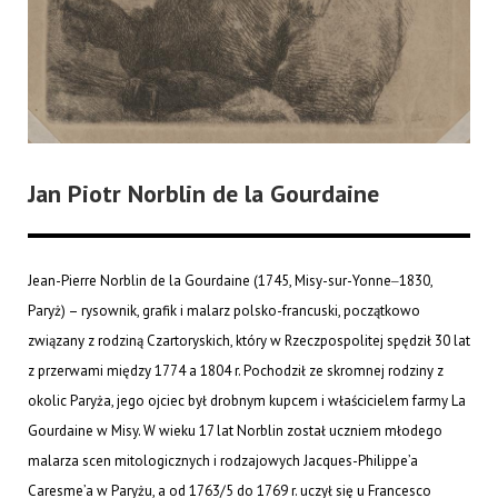
Jan Piotr Norblin de la Gourdaine
Jean-Pierre Norblin de la Gourdaine (1745, Misy-sur-Yonne‒1830,
Paryż) – rysownik, grafik i malarz polsko-francuski, początkowo
związany z rodziną Czartoryskich, który w Rzeczpospolitej spędził 30 lat
z przerwami między 1774 a 1804 r. Pochodził ze skromnej rodziny z
okolic Paryża, jego ojciec był drobnym kupcem i właścicielem farmy La
Gourdaine w Misy. W wieku 17 lat Norblin został uczniem młodego
malarza scen mitologicznych i rodzajowych Jacques-Philippe’a
Caresme’a w Paryżu, a od 1763/5 do 1769 r. uczył się u Francesco