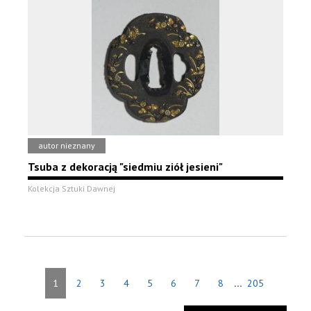
autor nieznany
Tsuba z dekoracją "siedmiu ziół jesieni"
Kolekcja Sztuki Dawnej
...
1
2
3
4
5
6
7
8
205