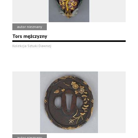
autor nieznany
Tors mężczyzny
Kolekcja Sztuki Dawnej
autor nieznany