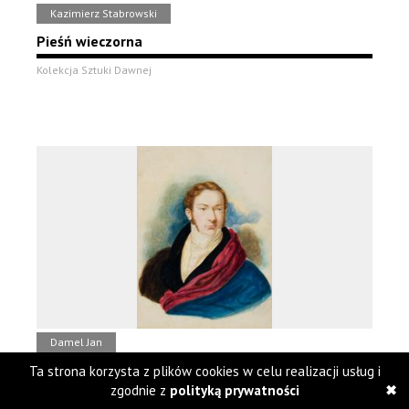
Kazimierz Stabrowski
Pieśń wieczorna
Kolekcja Sztuki Dawnej
Damel Jan
Portret mężczyzny
Ta strona korzysta z plików cookies w celu realizacji usług i
zgodnie z
polityką prywatności
Kolekcja Sztuki Dawnej