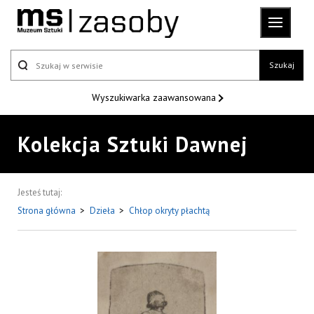
Szukaj
Wyszukiwarka
zaawansowana
Kolekcja Sztuki Dawnej
Jesteś tutaj:
Strona główna
>
Dzieła
>
Chłop okryty płachtą