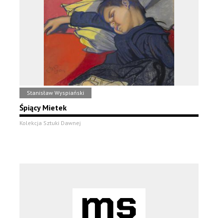
Stanisław Wyspiański
Śpiący Mietek
Kolekcja Sztuki Dawnej