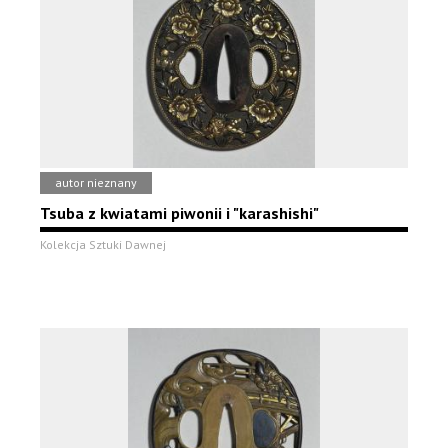
autor nieznany
Tsuba z kwiatami piwonii i "karashishi"
Kolekcja Sztuki Dawnej