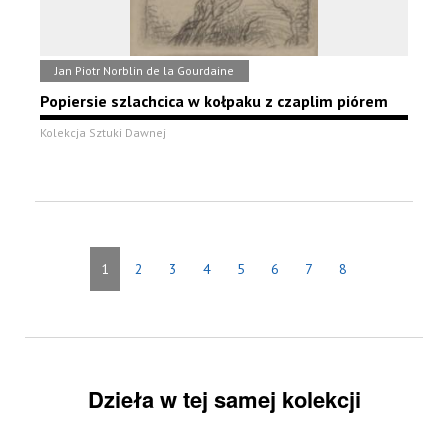
Jan Piotr Norblin de la Gourdaine
Popiersie szlachcica w kołpaku z czaplim piórem
Kolekcja Sztuki Dawnej
1
2
3
4
5
6
7
8
Dzieła w tej samej kolekcji