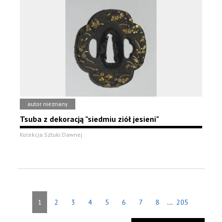
autor nieznany
Tsuba z dekoracją "siedmiu ziół jesieni"
Kolekcja Sztuki Dawnej
...
1
2
3
4
5
6
7
8
205