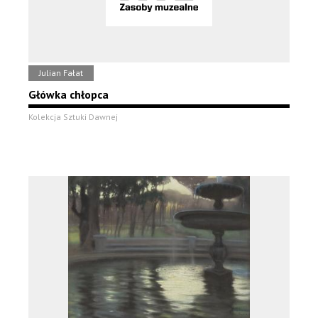
Julian Fałat
Główka chłopca
Kolekcja Sztuki Dawnej