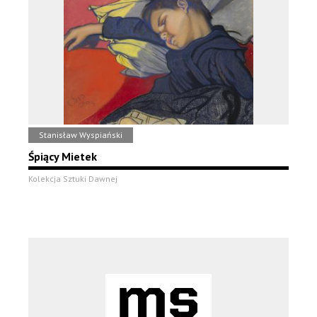
Stanisław Wyspiański
Śpiący Mietek
Kolekcja Sztuki Dawnej