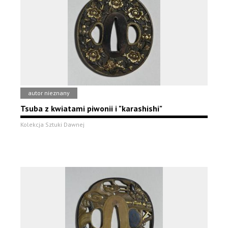
autor nieznany
Tsuba z kwiatami piwonii i "karashishi"
Kolekcja Sztuki Dawnej