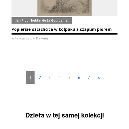
Jan Piotr Norblin de la Gourdaine
Popiersie szlachcica w kołpaku z czaplim piórem
Kolekcja Sztuki Dawnej
1
2
3
4
5
6
7
8
Dzieła w tej samej kolekcji