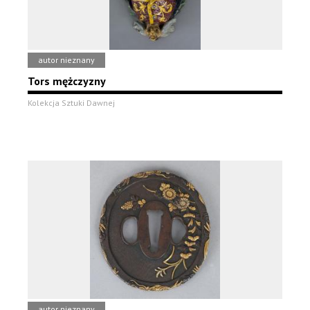
autor nieznany
Tors mężczyzny
Kolekcja Sztuki Dawnej
autor nieznany