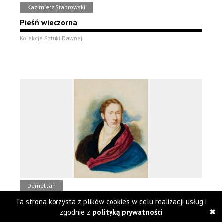
Kazimierz Stabrowski
Pieśń wieczorna
Kolekcja Sztuki Dawnej
Damel Jan
Portret mężczyzny
Ta strona korzysta z plików cookies w celu realizacji usług i
zgodnie z
polityką prywatności
Kolekcja Sztuki Dawnej