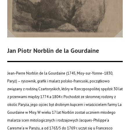
Jan Piotr Norblin de la Gourdaine
Jean-Pierre Norblin de la Gourdaine (1745, Misy-sur-Yonne‒1830,
Paryż) – rysownik, grafik i malarz polsko-francuski, początkowo
związany z rodziną Czartoryskich, który w Rzeczpospolitej spędził 30 lat
z przerwami między 1774 a 1804 r. Pochodził ze skromnej rodziny z
okolic Paryża, jego ojciec był drobnym kupcem i właścicielem farmy La
Gourdaine w Misy. W wieku 17 lat Norblin został uczniem młodego
malarza scen mitologicznych i rodzajowych Jacques-Philippe’a
Caresme’a w Paryżu, a od 1763/5 do 1769 r. uczył się u Francesco