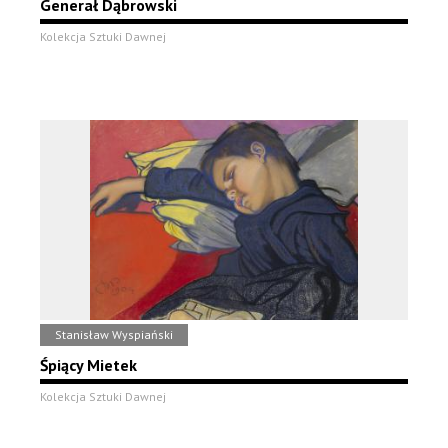
Generał Dąbrowski
Kolekcja Sztuki Dawnej
Stanisław Wyspiański
Śpiący Mietek
Kolekcja Sztuki Dawnej