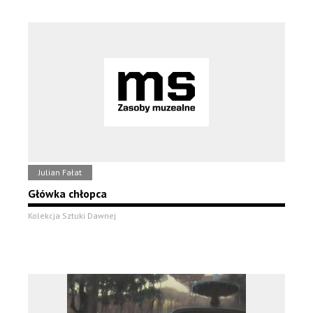
Julian Fałat
Główka chłopca
Kolekcja Sztuki Dawnej