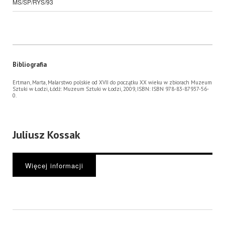
MS/SP/RYS/93
Bibliografia
Ertman, Marta, Malarstwo polskie od XVII do początku XX wieku w zbiorach Muzeum
Sztuki w Łodzi, Łódź: Muzeum Sztuki w Łodzi, 2009, ISBN: ISBN 978-83-87937-56-
0.
Juliusz Kossak
Więcej informacji