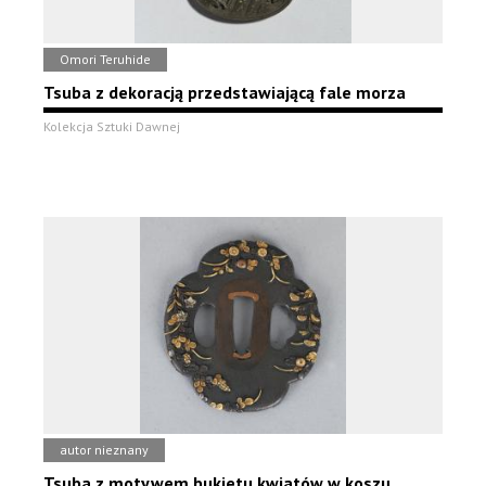
Omori Teruhide
Tsuba z dekoracją przedstawiającą fale morza
Kolekcja Sztuki Dawnej
autor nieznany
Tsuba z motywem bukietu kwiatów w koszu