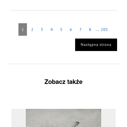
...
1
2
3
4
5
6
7
8
205
Następna strona
Zobacz także