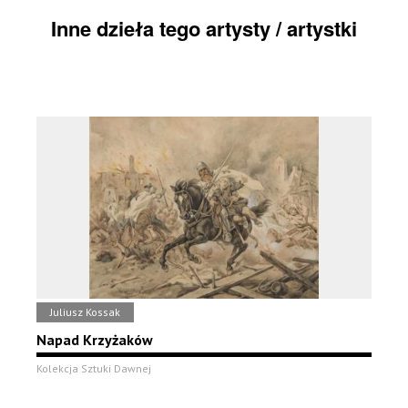
Inne dzieła tego artysty / artystki
Juliusz Kossak
Napad Krzyżaków
Kolekcja Sztuki Dawnej