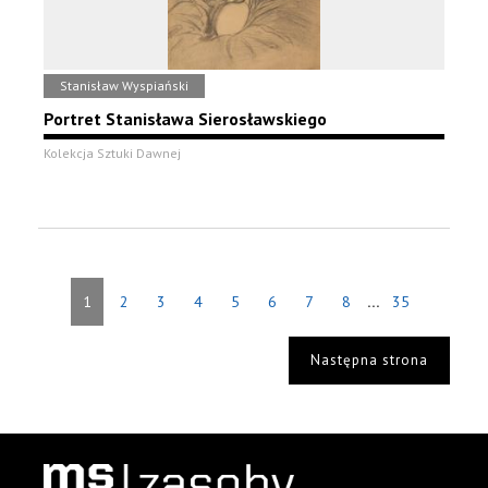
Stanisław Wyspiański
Portret Stanisława Sierosławskiego
Kolekcja Sztuki Dawnej
...
1
2
3
4
5
6
7
8
35
Następna strona