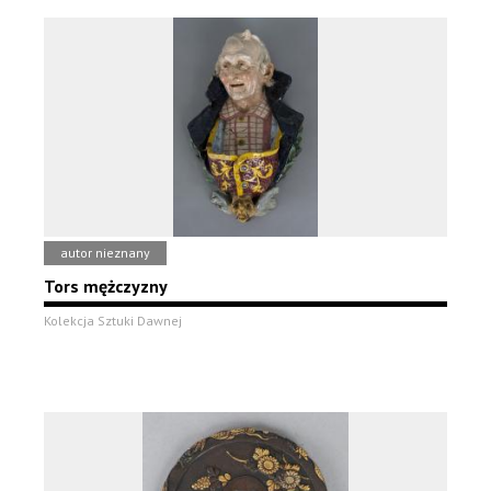
autor nieznany
Tors mężczyzny
Kolekcja Sztuki Dawnej