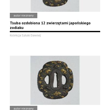
autor nieznany
Tsuba ozdobiona 12 zwierzętami japońskiego
zodiaku
Kolekcja Sztuki Dawnej
autor nieznany