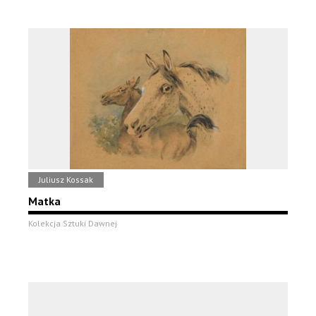
Juliusz Kossak
Matka
Kolekcja Sztuki Dawnej