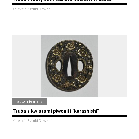
Kolekcja Sztuki Dawnej
autor nieznany
Tsuba z kwiatami piwonii i "karashishi"
Kolekcja Sztuki Dawnej