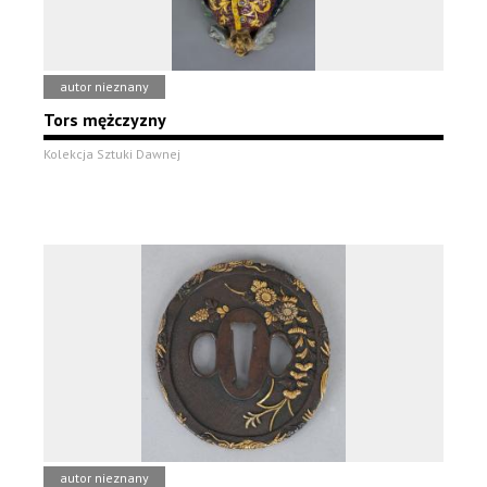
autor nieznany
Tors mężczyzny
Kolekcja Sztuki Dawnej
autor nieznany