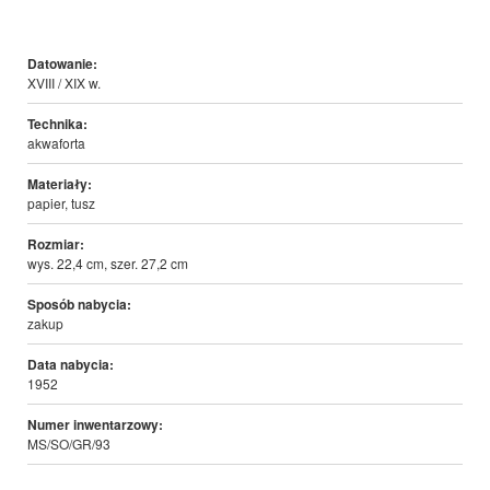
Datowanie:
XVIII / XIX w.
Technika:
akwaforta
Materiały:
papier, tusz
Rozmiar:
wys. 22,4 cm, szer. 27,2 cm
Sposób nabycia:
zakup
Data nabycia:
1952
Numer inwentarzowy:
MS/SO/GR/93