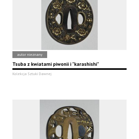
autor nieznany
Tsuba z kwiatami piwonii i "karashishi"
Kolekcja Sztuki Dawnej