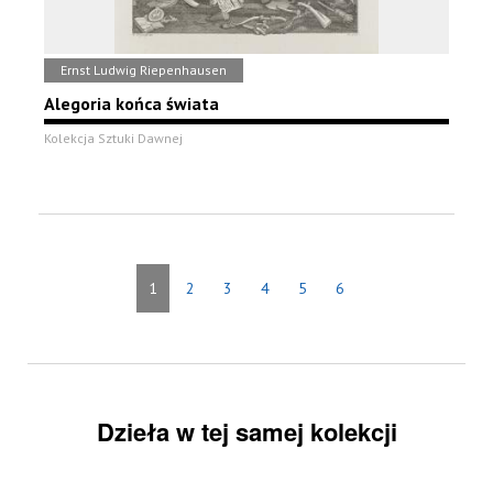
Ernst Ludwig Riepenhausen
Alegoria końca świata
Kolekcja Sztuki Dawnej
1
2
3
4
5
6
Dzieła w tej samej kolekcji