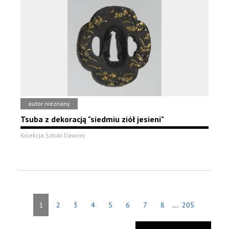
autor nieznany
Tsuba z dekoracją "siedmiu ziół jesieni"
Kolekcja Sztuki Dawnej
...
1
2
3
4
5
6
7
8
205