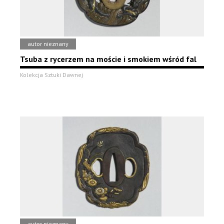
autor nieznany
Tsuba z rycerzem na moście i smokiem wśród fal
Kolekcja Sztuki Dawnej
autor nieznany